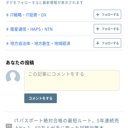
タグをフォローすると最新情報が表示されます
IT戦略・IT投資・DX
フォローする
衛星通信・HAPS・NTN
フォローする
地方自治体・地方創生・地域経済
フォローする
あなたの投稿
コメントをする
ITパスポート絶対合格の最短ルート。5年連続売
PR
PR
PR
上No.1、60万人が手に取った試験対策本