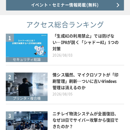
イベント・セミナー情報掲載(無料)
アクセス総合ランキング
「生成AIの利用禁止」では防げな
1
い…IPAが説く「シャドーAI」5つの
対策
2026/08/03
セキュリティ総論
情シス騒然、マイクロソフトが「印
2
刷管理」刷新…ついに古いWindows
管理は消えるのか
2026/08/05
プリンタ・複合機
ニチレイ物流システムが全面復旧、
3
なぜ10日でサイバー攻撃から復旧で
きたのか？