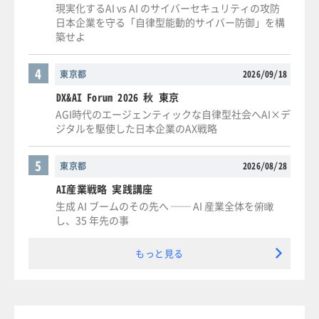
現実化するAI vs AI のサイバーセキュリティの攻防
日本企業を守る「自律型能動的サイバー防御」を構
築せよ
4
東京都
2026/09/18
DX&AI Forum 2026 秋 東京
AGI時代のエージェンティックな自律型社会へAI×デ
ジタルを駆使した日本企業のAX戦略
5
東京都
2026/08/28
AI産業戦略 実践講座
生成 AI ブームのその先へ ── AI 産業全体を俯瞰
し、35 年先の事
もっと見る