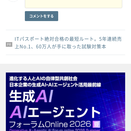
コメントをする
ITパスポート絶対合格の最短ルート。5年連続売
PR
PR
PR
上No.1、60万人が手に取った試験対策本