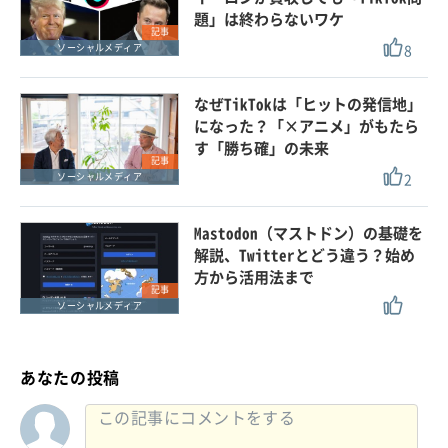
題」は終わらないワケ
記事
8
ソーシャルメディア
なぜTikTokは「ヒットの発信地」
になった？「×アニメ」がもたら
す「勝ち確」の未来
記事
2
ソーシャルメディア
Mastodon（マストドン）の基礎を
解説、Twitterとどう違う？始め
方から活用法まで
記事
ソーシャルメディア
あなたの投稿