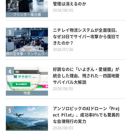
管理は消えるのか
2026/08/05
プリンタ・複合機
ニチレイ物流システムが全面復旧、
3
なぜ10日でサイバー攻撃から復旧で
きたのか？
2026/07/26
標的型攻撃・ランサムウェア対策
好調なのに「いよぎん・愛媛銀」が
4
統合した理由、残された…四国地銀
サバイバル大解説
2026/08/05
地銀
アンソロピックのAIドローン「Proj
5
ect Pilot」、成功率0％でも驚異的
な自律飛行の実力
2026/08/03