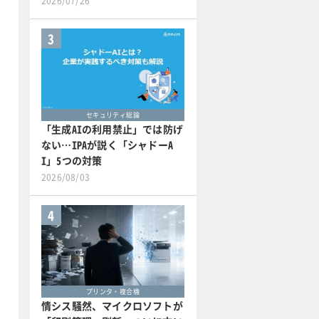
2026/07/26
3
セキュリティ総論
「生成AIの利用禁止」では防げ
ない…IPAが説く「シャドーA
I」5つの対策
2026/08/03
4
プリンタ・複合機
情シス騒然、マイクロソフトが