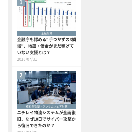
1
金融政策
金融庁も認める“手つかずの3領
域”、地銀・信金がまだ稼げて
いない支援とは？
2026/07/31
2
標的型攻撃・ランサムウェア対策
ニチレイ物流システムが全面復
旧、なぜ10日でサイバー攻撃か
ら復旧できたのか？