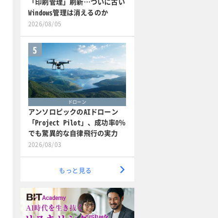
「印刷管理」刷新…ついに古い
Windows管理は消えるのか
2026/08/05
5
ドローン
アンソロピックのAIドローン
「Project Pilot」、成功率0％
でも驚異的な自律飛行の実力
2026/08/03
もっと見る