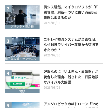
情シス騒然、マイクロソフトが「印
2
刷管理」刷新…ついに古いWindows
管理は消えるのか
2026/08/05
プリンタ・複合機
ニチレイ物流システムが全面復旧、
3
なぜ10日でサイバー攻撃から復旧で
きたのか？
2026/07/26
標的型攻撃・ランサムウェア対策
好調なのに「いよぎん・愛媛銀」が
4
統合した理由、残された…四国地銀
サバイバル大解説
2026/08/05
地銀
アンソロピックのAIドローン「Proj
5