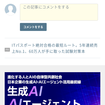
コメントをする
ITパスポート絶対合格の最短ルート。5年連続売
PR
PR
PR
上No.1、60万人が手に取った試験対策本