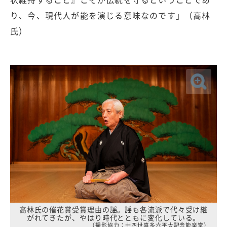
り、今、現代人が能を演じる意味なのです」（高林
氏）
高林氏の催花賞受賞理由の謡。謡も各流派で代々受け継
がれてきたが、やはり時代とともに変化している。
（撮影協力：十四世喜多六平太記念能楽堂）