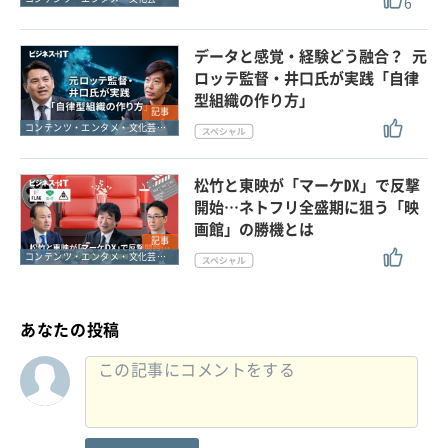
6
データと感覚・経験どう融合？ 元
ロッテ監督・井口氏が実践「自律
型組織の作り方」
記事
コンテンツ・エンタメ・文化芸能・スポーツ
松竹と東映が「マーケDX」で反撃
開始…ネトフリ全盛期に狙う「映
画館」の勝機とは
記事
コンテンツ・エンタメ・文化芸能・スポーツ
あなたの投稿