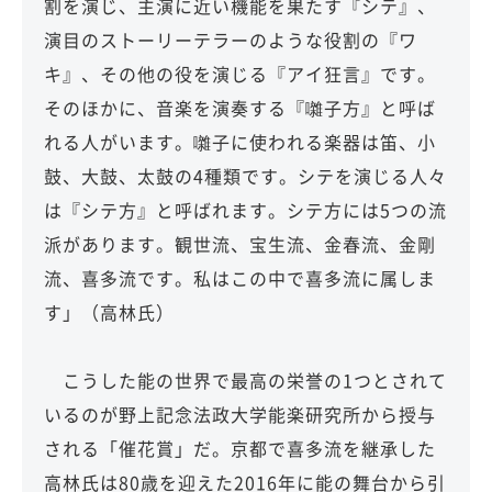
割を演じ、主演に近い機能を果たす『シテ』、
演目のストーリーテラーのような役割の『ワ
キ』、その他の役を演じる『アイ狂言』です。
そのほかに、音楽を演奏する『囃子方』と呼ば
れる人がいます。囃子に使われる楽器は笛、小
鼓、大鼓、太鼓の4種類です。シテを演じる人々
は『シテ方』と呼ばれます。シテ方には5つの流
派があります。観世流、宝生流、金春流、金剛
流、喜多流です。私はこの中で喜多流に属しま
す」（高林氏）
こうした能の世界で最高の栄誉の1つとされて
いるのが野上記念法政大学能楽研究所から授与
される「催花賞」だ。京都で喜多流を継承した
高林氏は80歳を迎えた2016年に能の舞台から引