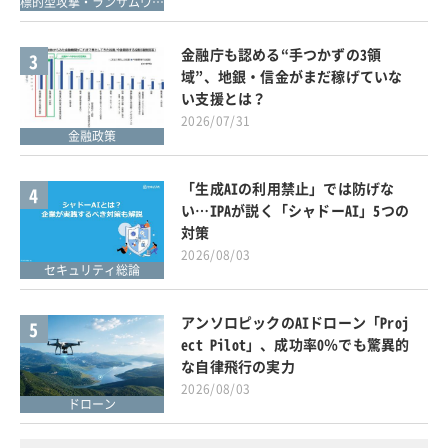
標的型攻撃・ランサムウェア対策
金融庁も認める“手つかずの3領
3
域”、地銀・信金がまだ稼げていな
い支援とは？
2026/07/31
金融政策
「生成AIの利用禁止」では防げな
4
い…IPAが説く「シャドーAI」5つの
対策
2026/08/03
セキュリティ総論
アンソロピックのAIドローン「Proj
5
ect Pilot」、成功率0％でも驚異的
な自律飛行の実力
2026/08/03
ドローン