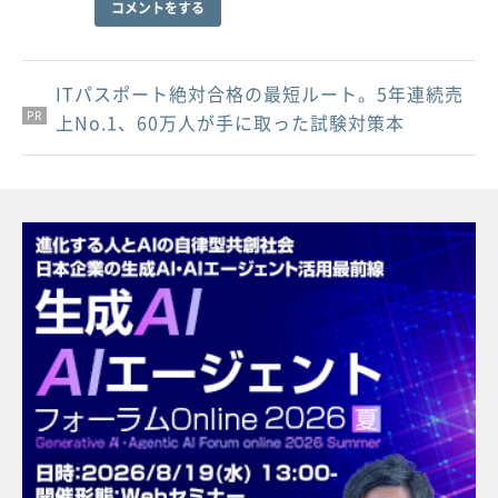
コメントをする
ITパスポート絶対合格の最短ルート。5年連続売
PR
PR
PR
上No.1、60万人が手に取った試験対策本