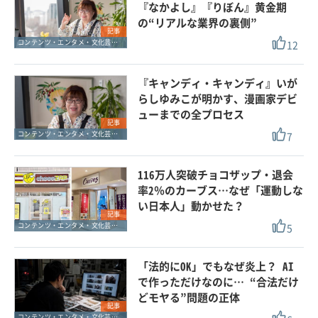
『なかよし』『りぼん』黄金期
の“リアルな業界の裏側”
記事
12
コンテンツ・エンタメ・文化芸能・スポーツ
『キャンディ・キャンディ』いが
らしゆみこが明かす、漫画家デビ
ューまでの全プロセス
記事
7
コンテンツ・エンタメ・文化芸能・スポーツ
116万人突破チョコザップ・退会
率2％のカーブス…なぜ「運動しな
い日本人」動かせた？
記事
5
コンテンツ・エンタメ・文化芸能・スポーツ
「法的にOK」でもなぜ炎上？ AI
で作っただけなのに… “合法だけ
どモヤる”問題の正体
記事
コンテンツ・エンタメ・文化芸能・スポーツ