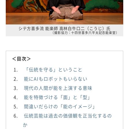
シテ方喜多流 能楽師 高林白牛口二（こうじ）氏
（撮影協力：十四世喜多六平太記念能楽堂）
＜目次＞
「伝統を守る」ということ
能にAIもロボットもいらない
現代の人間が能を上演する意味
能を特徴づける「面」と「型」
間違いだらけの「能のイメージ」
伝統芸能は過去の価値観を正当化するの
か