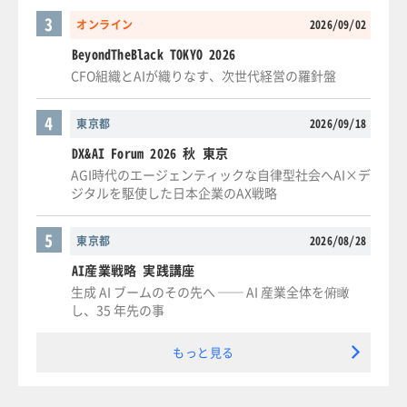
3
オンライン
2026/09/02
BeyondTheBlack TOKYO 2026
CFO組織とAIが織りなす、次世代経営の羅針盤
4
東京都
2026/09/18
DX&AI Forum 2026 秋 東京
AGI時代のエージェンティックな自律型社会へAI×デ
ジタルを駆使した日本企業のAX戦略
5
東京都
2026/08/28
AI産業戦略 実践講座
生成 AI ブームのその先へ ── AI 産業全体を俯瞰
し、35 年先の事
もっと見る