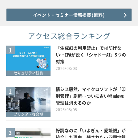
イベント・セミナー情報掲載(無料)
アクセス総合ランキング
「生成AIの利用禁止」では防げな
1
い…IPAが説く「シャドーAI」5つの
対策
2026/08/03
セキュリティ総論
情シス騒然、マイクロソフトが「印
2
刷管理」刷新…ついに古いWindows
管理は消えるのか
2026/08/05
プリンタ・複合機
好調なのに「いよぎん・愛媛銀」が
3
統合した理由、残された…四国地銀