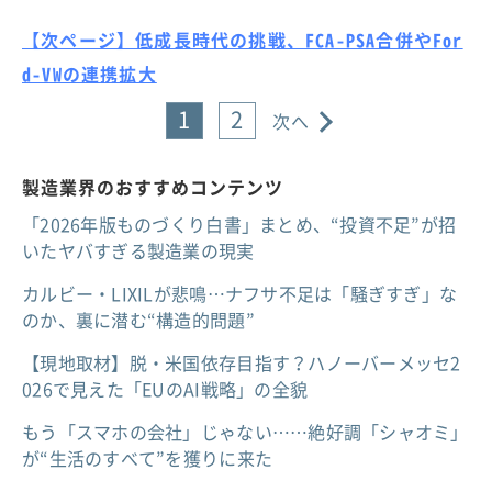
【次ページ】低成長時代の挑戦、FCA-PSA合併やFor
d-VWの連携拡大
1
2
次へ
製造業界のおすすめコンテンツ
「2026年版ものづくり白書」まとめ、“投資不足”が招
いたヤバすぎる製造業の現実
カルビー・LIXILが悲鳴…ナフサ不足は「騒ぎすぎ」な
のか、裏に潜む“構造的問題”
【現地取材】脱・米国依存目指す？ハノーバーメッセ2
026で見えた「EUのAI戦略」の全貌
もう「スマホの会社」じゃない……絶好調「シャオミ」
が“生活のすべて”を獲りに来た