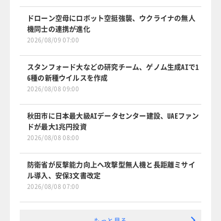
ドローン空母にロボット空挺強襲、ウクライナの無人
機同士の連携が進化
2026/08/09 07:00
スタンフォード大などの研究チーム、ゲノム生成AIで1
6種の新種ウイルスを作成
2026/08/08 09:00
秋田市に日本最大級AIデータセンター建設、UAEファン
ドが最大1兆円投資
2026/08/08 08:00
防衛省が反撃能力向上へ攻撃型無人機と長距離ミサイ
ル導入、安保3文書改定
2026/08/08 07:00
もっと見る