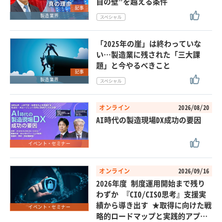
自の壁”を越える条件
記事
製造業界
「2025年の崖」は終わっていな
い…製造業に残された「三大課
題」と今やるべきこと
記事
製造業界
オンライン
2026/08/20
AI時代の製造現場DX成功の要因
イベント・セミナー
オンライン
2026/09/16
2026年度 制度運用開始まで残り
わずか 『CIO/CISO思考』支援実
績から導き出す ★取得に向けた戦
イベント・セミナー
略的ロードマップと実践的アプ…