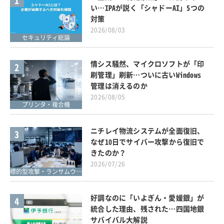
1
い…IPAが説く「シャドーAI」5つの
対策
2026/08/03
セキュリティ総論
情シス騒然、マイクロソフトが「印
2
刷管理」刷新…ついに古いWindows
管理は消えるのか
2026/08/05
プリンタ・複合機
ニチレイ物流システムが全面復旧、
3
なぜ10日でサイバー攻撃から復旧で
きたのか？
2026/07/26
標的型攻撃・ランサムウェア対策
好調なのに「いよぎん・愛媛銀」が
4
統合した理由、残された…四国地銀
サバイバル大解説