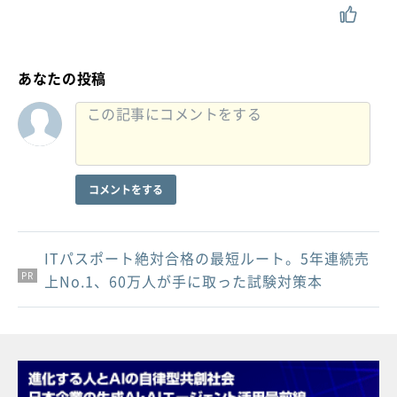
あなたの投稿
コメントをする
ITパスポート絶対合格の最短ルート。5年連続売
PR
PR
PR
上No.1、60万人が手に取った試験対策本