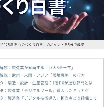
「2025年版 ものづくり白書」のポイントを5分で解説
解説：製造業が直面する「巨大3テーマ」
解説：欧州・米国・アジア「環境戦略」の行方
タ：製造・設計・生産管理？1番DXが進む部門とは
タ：製造業「デジタルツール」導入したキッカケ
タ：製造業「デジタル技術導入」担当者どう確保して