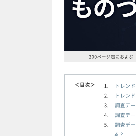
200ページ超におよぶ
＜目次＞
トレンド
トレンド
調査デー
調査デー
調査デー
る？