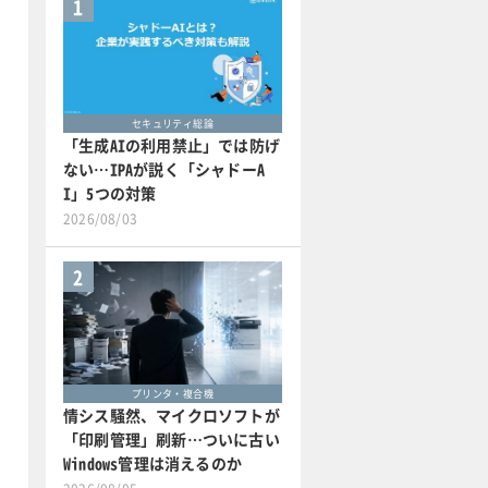
1
セキュリティ総論
「生成AIの利用禁止」では防げ
ない…IPAが説く「シャドーA
I」5つの対策
2026/08/03
2
プリンタ・複合機
情シス騒然、マイクロソフトが
「印刷管理」刷新…ついに古い
Windows管理は消えるのか