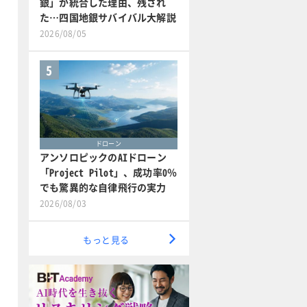
銀」が統合した理由、残され
た…四国地銀サバイバル大解説
2026/08/05
5
ドローン
アンソロピックのAIドローン
「Project Pilot」、成功率0％
でも驚異的な自律飛行の実力
2026/08/03
もっと見る