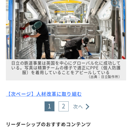
日立の鉄道事業は英国を中心にグローバル化に成功して
いる。写真は精算チームの様子で適正にPPE（個人防護
服）を着用していることをアピールしている
（出典：日立製作所）
【次ページ】人材改革に取り組む
1
2
次へ
リーダーシップのおすすめコンテンツ