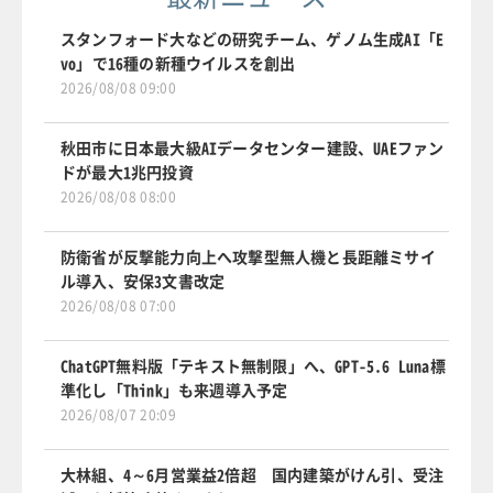
スタンフォード大などの研究チーム、ゲノム生成AI「E
vo」で16種の新種ウイルスを創出
2026/08/08 09:00
秋田市に日本最大級AIデータセンター建設、UAEファン
ドが最大1兆円投資
2026/08/08 08:00
防衛省が反撃能力向上へ攻撃型無人機と長距離ミサイ
ル導入、安保3文書改定
2026/08/08 07:00
ChatGPT無料版「テキスト無制限」へ、GPT-5.6 Luna標
準化し「Think」も来週導入予定
2026/08/07 20:09
大林組、4～6月営業益2倍超 国内建築がけん引、受注