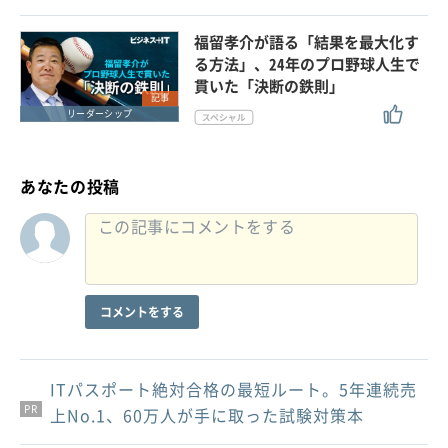
福留孝介が語る「結果を最大化す
る方法」、24年のプロ野球人生で
貫いた「決断の鉄則」
記事
リーダーシップ
あなたの投稿
コメントをする
ITパスポート絶対合格の最短ルート。5年連続売
PR
PR
PR
上No.1、60万人が手に取った試験対策本