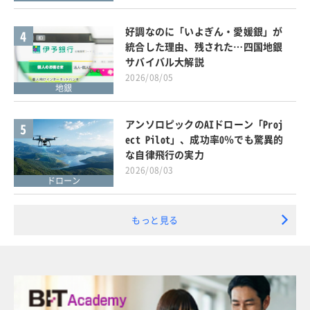
好調なのに「いよぎん・愛媛銀」が
4
統合した理由、残された…四国地銀
サバイバル大解説
2026/08/05
地銀
アンソロピックのAIドローン「Proj
5
ect Pilot」、成功率0％でも驚異的
な自律飛行の実力
2026/08/03
ドローン
もっと見る