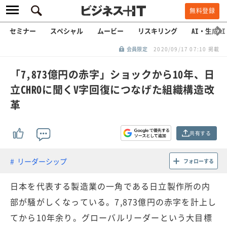
無料登録
セミナー
スペシャル
ムービー
リスキリング
AI・生成AI
会員限定
2020/09/17 07:10 掲載
「7,873億円の赤字」ショックから10年、日
立CHROに聞くV字回復につなげた組織構造改
革
共有する
リーダーシップ
フォローする
日本を代表する製造業の一角である日立製作所の内
部が騒がしくなっている。7,873億円の赤字を計上し
てから10年余り。グローバルリーダーという大目標