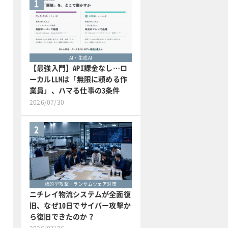
1
AI・生成AI
【最強入門】API課金なし…ロ
ーカルLLMは「無限に頼める作
業員」、ハマる仕事の3条件
2026/07/30
2
標的型攻撃・ランサムウェア対策
ニチレイ物流システムが全面復
旧、なぜ10日でサイバー攻撃か
ら復旧できたのか？