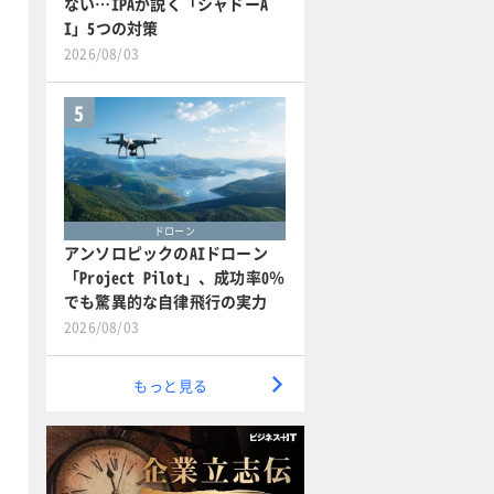
ない…IPAが説く「シャドーA
I」5つの対策
2026/08/03
5
ドローン
アンソロピックのAIドローン
「Project Pilot」、成功率0％
でも驚異的な自律飛行の実力
2026/08/03
もっと見る