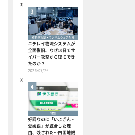
3
標的型攻撃・ランサムウェア対策
ニチレイ物流システムが
全面復旧、なぜ10日でサ
イバー攻撃から復旧でき
たのか？
2026/07/26
4
地銀
好調なのに「いよぎん・
愛媛銀」が統合した理
由、残された…四国地銀