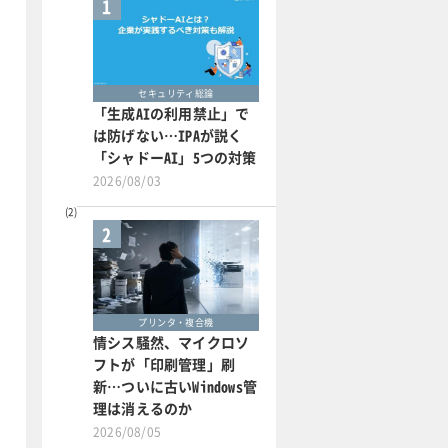
1
セキュリティ総論
「生成AIの利用禁止」で
は防げない…IPAが説く
「シャドーAI」5つの対策
2026/08/03
2
プリンタ・複合機
情シス騒然、マイクロソ
フトが「印刷管理」刷
新…ついに古いWindows管
理は消えるのか
2026/08/05