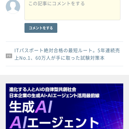
コメントをする
ITパスポート絶対合格の最短ルート。5年連続売
PR
PR
PR
上No.1、60万人が手に取った試験対策本