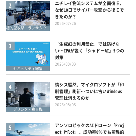
ニチレイ物流システムが全面復旧、
2
なぜ10日でサイバー攻撃から復旧で
きたのか？
2026/07/26
標的型攻撃・ランサムウェア対策
「生成AIの利用禁止」では防げな
3
い…IPAが説く「シャドーAI」5つの
対策
2026/08/03
セキュリティ総論
情シス騒然、マイクロソフトが「印
4
刷管理」刷新…ついに古いWindows
管理は消えるのか
2026/08/05
プリンタ・複合機
アンソロピックのAIドローン「Proj
5
ect Pilot」、成功率0％でも驚異的