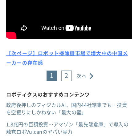
【次ページ】ロボット掃除機市場で増大中の中国メ
ーカーの存在感
1
2
次へ
ロボティクスのおすすめコンテンツ
政府後押しのフィジカルAI、国内44社結集でも…投資
を空振りにしかねない「最大の壁」
1.8兆円の巨額投資…アマゾン「最先端倉庫」で導入の
触覚ロボVulcanのヤバい実力