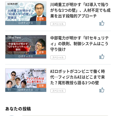
川崎重工が明かす「AI導入で陥り
がちな3つの壁」、人材不足でも成
果を出す段階的アプローチ
記事
ロボティクス
中部電力が明かす「OTセキュリテ
ィ」の鉄則、制御システムはこう
守り抜け
記事
ロボティクス
AIロボットがコンビニで働く時
代…フィジカルAIはどこまで来
た？尾形教授ら語る3つの壁
記事
ロボティクス
あなたの投稿