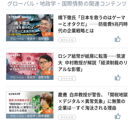
グローバル・地政学・国際情勢の関連コンテンツ
橋下徹氏「日本を救うのはゲーマ
ーとオタクだ」──防衛費9兆円時
代の企業戦略とは
記事
グローバル・地政学・国際情勢
ロシア紙幣が紙屑に転落……筑波
大 中村教授が解説「経済制裁のリ
アルな影響」
記事
グローバル・地政学・国際情勢
慶應 白井教授が警告、「関税地獄
×デジタル×異常気象」に無策の
企業は…すぐ淘汰される理由
記事
グローバル・地政学・国際情勢