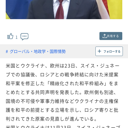
共有する
1
グローバル・地政学・国際情勢
フォローする
米国とウクライナ、欧州は23日、スイス・ジュネー
ブでの協議後、ロシアとの戦争終結に向けた米提案
和平案を修正した「精緻化された和平枠組み」をま
とめたとする共同声明を発表した。欧州側も別途、
国境の不可侵や軍事力維持などウクライナの主権保
護を和平の前提とする立場を示し、ロシア寄りと批
判されてきた原案の見直しが進んでいる。
米国とウクライナは11月23日、スイス・ジュネーブ