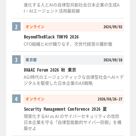
進化する人とAIの自律型共創社会日本企業の生成A
I・AIエージェント活用最前線
2
オンライン
2026/09/02
BeyondTheBlack TOKYO 2026
CFO組織とAIが織りなす、次世代経営の羅針盤
3
東京都
2026/09/18
DX&AI Forum 2026 秋 東京
AGI時代のエージェンティックな自律型社会へAI×デ
ジタルを駆使した日本企業のAX戦略
4
オンライン
2026/08/26-27
Security Management Conference 2026 夏
現実化するAI vs AI のサイバーセキュリティの攻防
日本企業を守る「自律型能動的サイバー防御」を構
築せよ