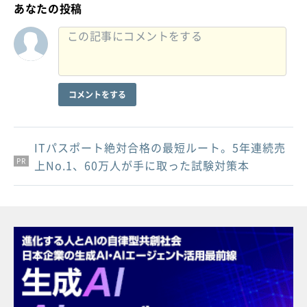
あなたの投稿
コメントをする
ITパスポート絶対合格の最短ルート。5年連続売
PR
PR
PR
上No.1、60万人が手に取った試験対策本