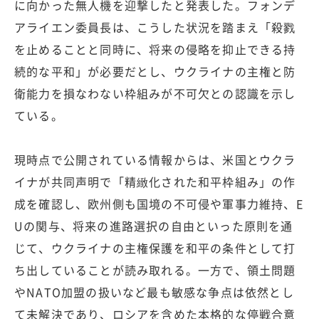
に向かった無人機を迎撃したと発表した。フォンデ
アライエン委員長は、こうした状況を踏まえ「殺戮
を止めることと同時に、将来の侵略を抑止できる持
続的な平和」が必要だとし、ウクライナの主権と防
衛能力を損なわない枠組みが不可欠との認識を示し
ている。
現時点で公開されている情報からは、米国とウクラ
イナが共同声明で「精緻化された和平枠組み」の作
成を確認し、欧州側も国境の不可侵や軍事力維持、E
Uの関与、将来の進路選択の自由といった原則を通
じて、ウクライナの主権保護を和平の条件として打
ち出していることが読み取れる。一方で、領土問題
やNATO加盟の扱いなど最も敏感な争点は依然とし
て未解決であり、ロシアを含めた本格的な停戦合意