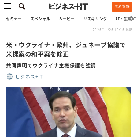
無料登録
セミナー
スペシャル
ムービー
リスキリング
AI・生成AI
2025/11/25 10:15 掲載
米・ウクライナ・欧州、ジュネーブ協議で
米提案の和平案を修正
共同声明でウクライナ主権保護を強調
ビジネス+IT