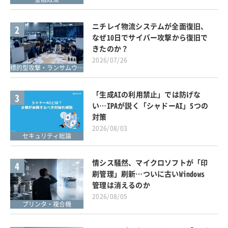
ニチレイ物流システムが全面復旧、
2
なぜ10日でサイバー攻撃から復旧で
きたのか？
2026/07/26
標的型攻撃・ランサムウェア対策
「生成AIの利用禁止」では防げな
3
い…IPAが説く「シャドーAI」5つの
対策
2026/08/03
セキュリティ総論
情シス騒然、マイクロソフトが「印
4
刷管理」刷新…ついに古いWindows
管理は消えるのか
2026/08/05
プリンタ・複合機