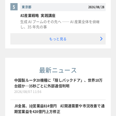
5
東京都
2026/08/28
AI産業戦略 実践講座
生成 AI ブームのその先へ ── AI 産業全体を俯瞰
し、35 年先の事
もっと見る
最新ニュース
中国製ルータ20機種に「隠しバックドア」、世界10万
台超か…35秒ごとに外部通信判明
2026/08/07 11:56
JX金属、1Q営業益814億円 AI関連需要や市況改善で通
期営業益を420億円上方修正