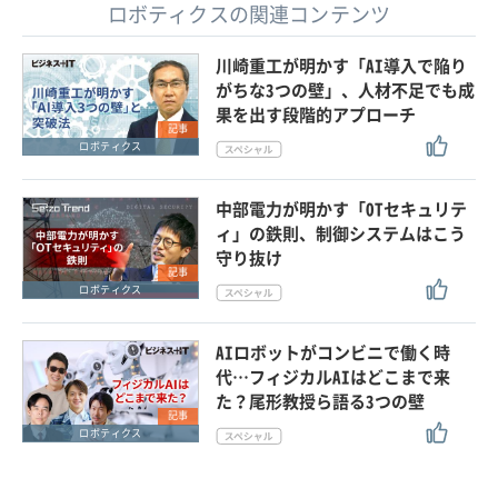
ロボティクスの関連コンテンツ
川崎重工が明かす「AI導入で陥り
がちな3つの壁」、人材不足でも成
果を出す段階的アプローチ
記事
ロボティクス
中部電力が明かす「OTセキュリテ
ィ」の鉄則、制御システムはこう
守り抜け
記事
ロボティクス
AIロボットがコンビニで働く時
代…フィジカルAIはどこまで来
た？尾形教授ら語る3つの壁
記事
ロボティクス