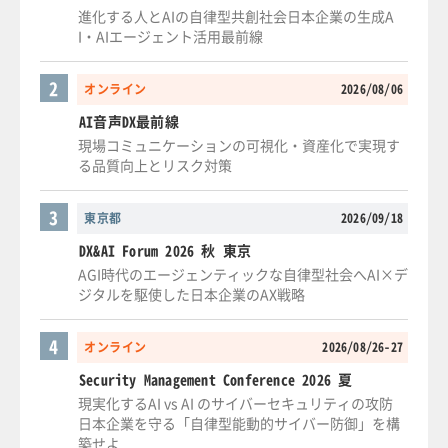
進化する人とAIの自律型共創社会日本企業の生成A
I・AIエージェント活用最前線
2
オンライン
2026/08/06
AI音声DX最前線
現場コミュニケーションの可視化・資産化で実現す
る品質向上とリスク対策
3
東京都
2026/09/18
DX&AI Forum 2026 秋 東京
AGI時代のエージェンティックな自律型社会へAI×デ
ジタルを駆使した日本企業のAX戦略
4
オンライン
2026/08/26-27
Security Management Conference 2026 夏
現実化するAI vs AI のサイバーセキュリティの攻防
日本企業を守る「自律型能動的サイバー防御」を構
築せよ