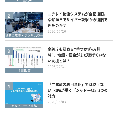
AI・生成AI
ニチレイ物流システムが全面復旧、
2
なぜ10日でサイバー攻撃から復旧で
きたのか？
2026/07/26
標的型攻撃・ランサムウェア対策
金融庁も認める“手つかずの3領
3
域”、地銀・信金がまだ稼げていな
い支援とは？
2026/07/31
金融政策
「生成AIの利用禁止」では防げな
4
い…IPAが説く「シャドーAI」5つの
対策
2026/08/03
セキュリティ総論