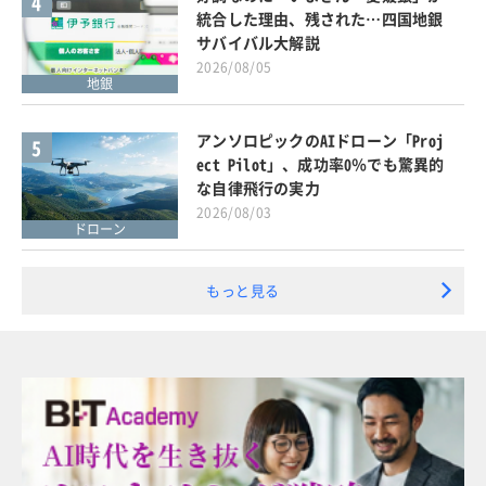
4
統合した理由、残された…四国地銀
サバイバル大解説
2026/08/05
地銀
アンソロピックのAIドローン「Proj
5
ect Pilot」、成功率0％でも驚異的
な自律飛行の実力
2026/08/03
ドローン
もっと見る