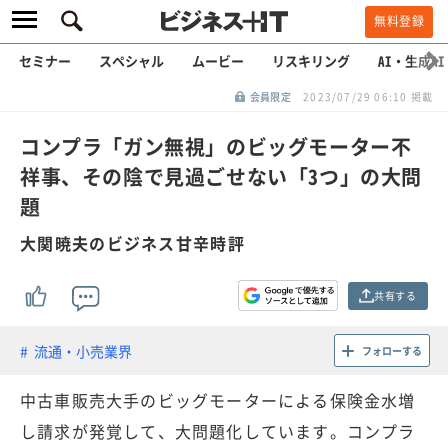
無料登録
セミナー
スペシャル
ムービー
リスキリング
AI・生成AI
会員限定
2023/07/29 06:10 掲載
コンプラ「ガン無視」のビッグモーター不
祥事、その陰で見過ごせない「3つ」の大問
題
大関暁夫のビジネス甘辛時評
共有する
流通・小売業界
フォローする
中古車販売大手のビッグモーターによる保険金水増
し請求が発覚して、大問題化しています。コンプラ