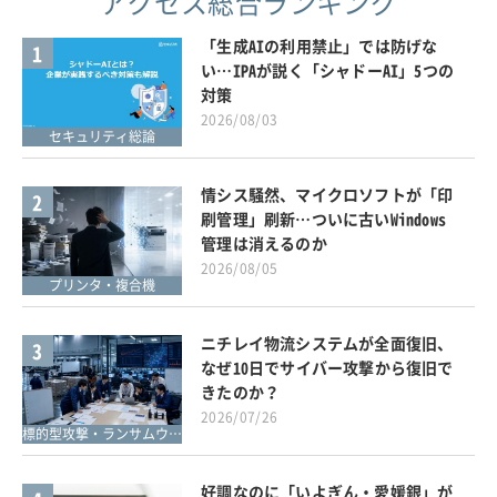
アクセス総合ランキング
「生成AIの利用禁止」では防げな
1
い…IPAが説く「シャドーAI」5つの
対策
2026/08/03
セキュリティ総論
情シス騒然、マイクロソフトが「印
2
刷管理」刷新…ついに古いWindows
管理は消えるのか
2026/08/05
プリンタ・複合機
ニチレイ物流システムが全面復旧、
3
なぜ10日でサイバー攻撃から復旧で
きたのか？
2026/07/26
標的型攻撃・ランサムウェア対策
好調なのに「いよぎん・愛媛銀」が