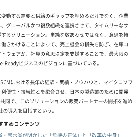
PSIは、常に変動する需要と供給のギャップを埋めるだけでなく、企業
ら、グローバルかつ複数組織を連携させて、タイムリーなサ
援するソリューション。単純な数あわせではなく、意思を持
に働きかけることによって、売上機会の損失を防ぎ、在庫コ
フトウェアが、社員の意思決定を支援することで、最大限の
e-Readyビジネスのビジョンに基づいている。
SIは、i2のSCMにおける長年の経験・実績・ノウハウと、マイクロソフ
・利便性・接続性とを融合させ、日本の製造業のために開発
ト共同で、このソリューションの販売パートナーの開拓を進め
5社の導入を目指すという。
おすすめコンテンツ
省・農水省が明かした「危機の正体」と「改革の中身」