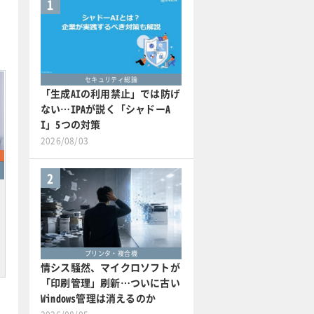
1
セキュリティ総論
「生成AIの利用禁止」では防げ
ない…IPAが説く「シャドーA
I」5つの対策
2026/08/03
2
プリンタ・複合機
情シス騒然、マイクロソフトが
「印刷管理」刷新…ついに古い
Windows管理は消えるのか