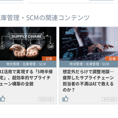
庫管理・SCMの関連コンテンツ
記事
記事
物流管理・在庫管理・SCM
物流管理・在庫管理・SCM
AI活用で実現する「5時半帰
想定外だらけで調整地獄…
宅」、超効率的サプライチ
疲弊したサプライチェーン
ェーン構築の全貌
担当者の不満はAIで救える
のか？