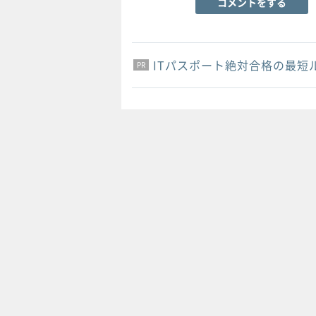
コメントをする
ITパスポート絶対合格の最短
PR
PR
PR