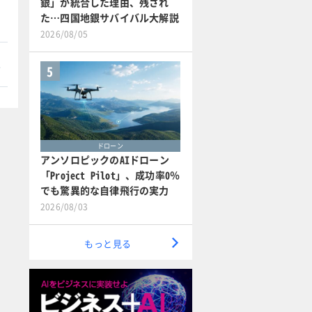
銀」が統合した理由、残され
た…四国地銀サバイバル大解説
2026/08/05
本
5
ドローン
アンソロピックのAIドローン
「Project Pilot」、成功率0％
でも驚異的な自律飛行の実力
2026/08/03
もっと見る