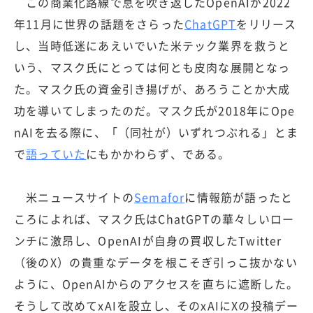
この商業化路線で息を吹き返したOpenAIが2022
年11月に世界の話題をさらった
ChatGPT
をリリース
し、当時低迷にあえいでいた米テック業界を救うと
いう、マスク氏にとっては何とも皮肉な展開となっ
た。マスク氏の資金引き揚げが、あろうことか大成
功を導いてしまったのだ。マスク氏が2018年にOpe
nAIを去る際に、「（同社が）いずれつぶれる」とま
で
語っていた
にもかかわらず、である。
米ニュースサイトの
Semafor
に情報筋が語ったと
ころによれば、マスク氏はChatGPTの華々しいロー
ンチに激昂し、OpenAIが自身の買収したTwitter
（後のX）の貴重なデータを根こそぎ引っこ抜かない
ように、OpenAIからのアクセスを直ちに遮断した。
そうして改めてxAIを設立し、そのxAIにXの投稿デー