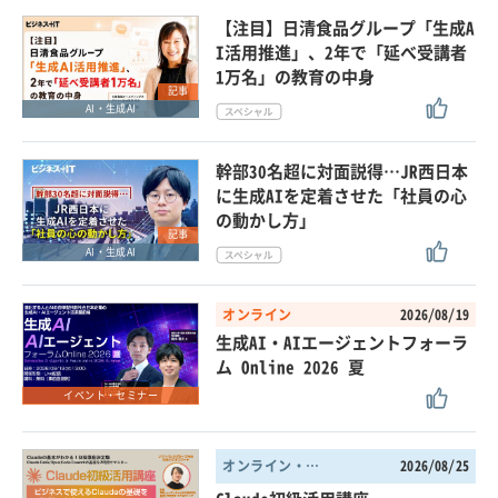
【注目】日清食品グループ「生成A
I活用推進」、2年で「延べ受講者
1万名」の教育の中身
記事
AI・生成AI
幹部30名超に対面説得…JR西日本
に生成AIを定着させた「社員の心
の動かし方」
記事
AI・生成AI
オンライン
2026/08/19
生成AI・AIエージェントフォーラ
ム Online 2026 夏
イベント・セミナー
オンライン・東京都
2026/08/25