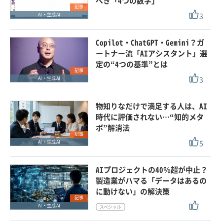
べき「4つの数字」
記事
3
AI・生成AI
Copilot・ChatGPT・Gemini？ガ
ートナー流「AIアシスタント」選
定の“4つの基準”とは
記事
3
AI・生成AI
物知りなだけで満足する人は、AI
時代に評価されない…“知的メタ
ボ”解消法
記事
5
AI・生成AI
AIプロジェクトの40％超が中止？
製造業がハマる「データはあるの
に動けない」の解決策
記事
AI・生成AI