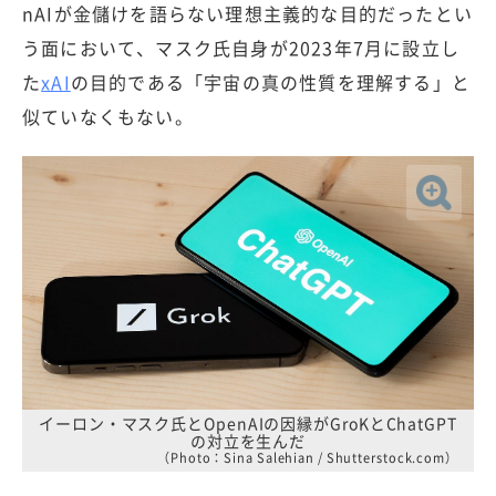
nAIが金儲けを語らない理想主義的な目的だったとい
う面において、マスク氏自身が2023年7月に設立し
た
xAI
の目的である「宇宙の真の性質を理解する」と
似ていなくもない。
イーロン・マスク氏とOpenAIの因縁がGroKとChatGPT
の対立を生んだ
（Photo：Sina Salehian / Shutterstock.com）