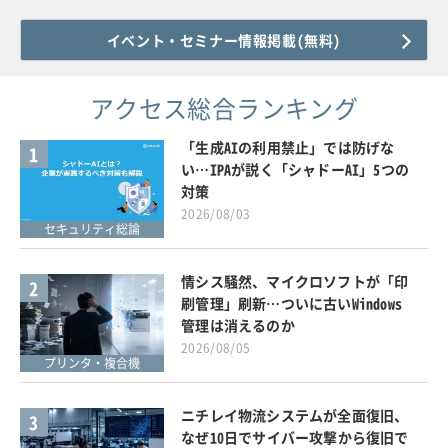
イベント・セミナー情報掲載(無料)
アクセス総合ランキング
「生成AIの利用禁止」では防げな
1
い…IPAが説く「シャドーAI」5つの
対策
2026/08/03
セキュリティ総論
情シス騒然、マイクロソフトが「印
2
刷管理」刷新…ついに古いWindows
管理は消えるのか
2026/08/05
プリンタ・複合機
ニチレイ物流システムが全面復旧、
3
なぜ10日でサイバー攻撃から復旧で