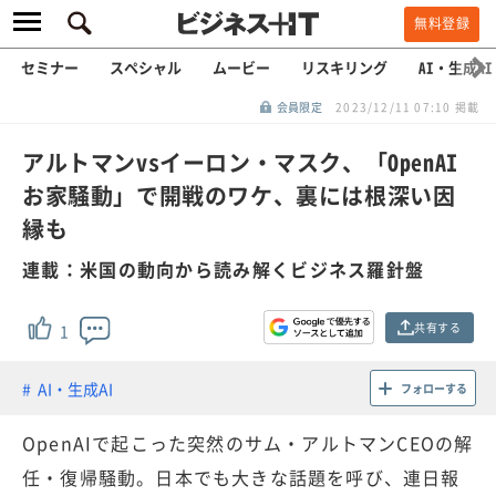
無料登録
セミナー
スペシャル
ムービー
リスキリング
AI・生成AI
会員限定
2023/12/11 07:10 掲載
アルトマンvsイーロン・マスク、「OpenAI
お家騒動」で開戦のワケ、裏には根深い因
縁も
連載：米国の動向から読み解くビジネス羅針盤
共有する
1
AI・生成AI
フォローする
OpenAIで起こった突然のサム・アルトマンCEOの解
任・復帰騒動。日本でも大きな話題を呼び、連日報