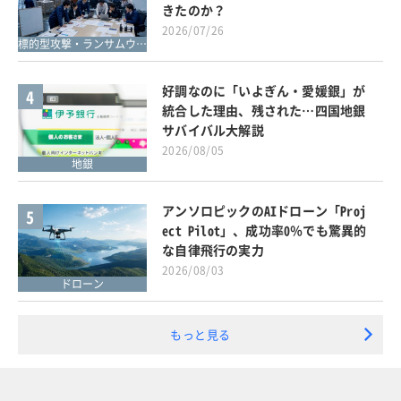
きたのか？
2026/07/26
標的型攻撃・ランサムウェア対策
好調なのに「いよぎん・愛媛銀」が
4
統合した理由、残された…四国地銀
サバイバル大解説
2026/08/05
地銀
アンソロピックのAIドローン「Proj
5
ect Pilot」、成功率0％でも驚異的
な自律飛行の実力
2026/08/03
ドローン
もっと見る