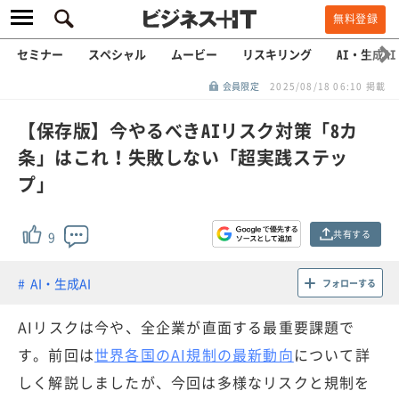
無料登録
セミナー
スペシャル
ムービー
リスキリング
AI・生成AI
会員限定
2025/08/18 06:10 掲載
【保存版】今やるべきAIリスク対策「8カ
条」はこれ！失敗しない「超実践ステッ
プ」
共有する
9
AI・生成AI
フォローする
AIリスクは今や、全企業が直面する最重要課題で
す。前回は
世界各国のAI規制の最新動向
について詳
しく解説しましたが、今回は多様なリスクと規制を