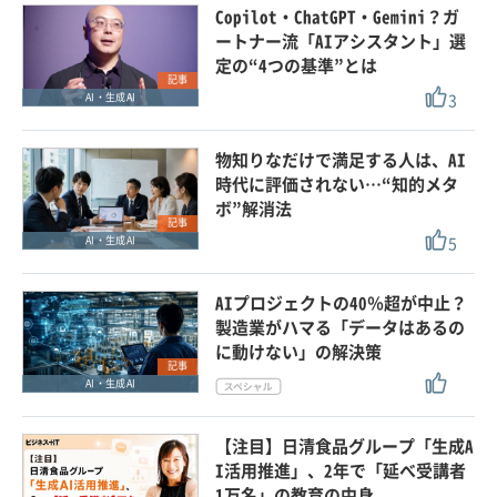
Copilot・ChatGPT・Gemini？ガ
ートナー流「AIアシスタント」選
定の“4つの基準”とは
記事
3
AI・生成AI
物知りなだけで満足する人は、AI
時代に評価されない…“知的メタ
ボ”解消法
記事
5
AI・生成AI
AIプロジェクトの40％超が中止？
製造業がハマる「データはあるの
に動けない」の解決策
記事
AI・生成AI
【注目】日清食品グループ「生成A
I活用推進」、2年で「延べ受講者
1万名」の教育の中身