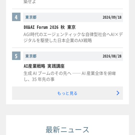
築せよ
4
東京都
2026/09/18
DX&AI Forum 2026 秋 東京
AGI時代のエージェンティックな自律型社会へAI×デ
ジタルを駆使した日本企業のAX戦略
5
東京都
2026/08/28
AI産業戦略 実践講座
生成 AI ブームのその先へ ── AI 産業全体を俯瞰
し、35 年先の事
もっと見る
最新ニュース