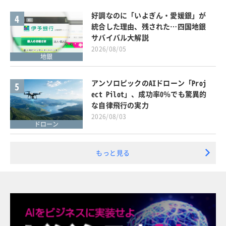
好調なのに「いよぎん・愛媛銀」が
4
統合した理由、残された…四国地銀
サバイバル大解説
2026/08/05
地銀
アンソロピックのAIドローン「Proj
5
ect Pilot」、成功率0％でも驚異的
な自律飛行の実力
2026/08/03
ドローン
もっと見る