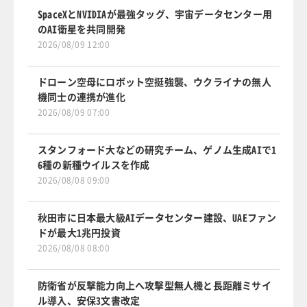
SpaceXとNVIDIAが最強タッグ、宇宙データセンター用
のAI衛星を共同開発
2026/08/09 12:00
ドローン空母にロボット空挺強襲、ウクライナの無人
機同士の連携が進化
2026/08/09 07:00
スタンフォード大などの研究チーム、ゲノム生成AIで1
6種の新種ウイルスを作成
2026/08/08 09:00
秋田市に日本最大級AIデータセンター建設、UAEファン
ドが最大1兆円投資
2026/08/08 08:00
防衛省が反撃能力向上へ攻撃型無人機と長距離ミサイ
ル導入、安保3文書改定