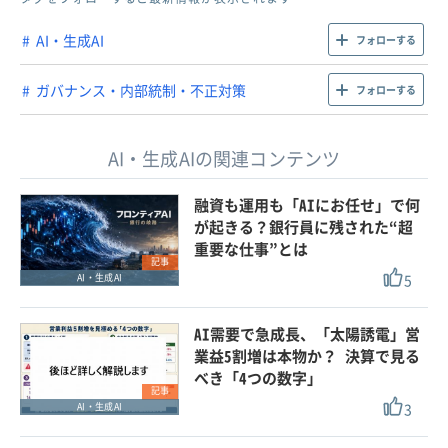
AI・生成AI
フォローする
ガバナンス・内部統制・不正対策
フォローする
AI・生成AIの関連コンテンツ
融資も運用も「AIにお任せ」で何
が起きる？銀行員に残された“超
重要な仕事”とは
記事
5
AI・生成AI
AI需要で急成長、「太陽誘電」営
業益5割増は本物か？ 決算で見る
べき「4つの数字」
記事
3
AI・生成AI