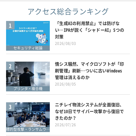
アクセス総合ランキング
「生成AIの利用禁止」では防げな
1
い…IPAが説く「シャドーAI」5つの
対策
2026/08/03
セキュリティ総論
情シス騒然、マイクロソフトが「印
2
刷管理」刷新…ついに古いWindows
管理は消えるのか
2026/08/05
プリンタ・複合機
ニチレイ物流システムが全面復旧、
3
なぜ10日でサイバー攻撃から復旧で
きたのか？
2026/07/26
標的型攻撃・ランサムウェア対策