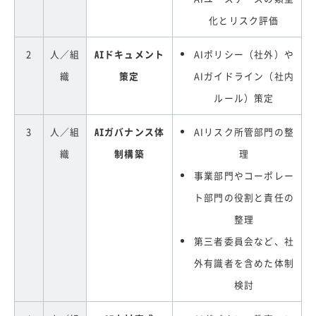
化とリスク評価
2
人／組
AIドキュメント
AIポリシー（社外）や
織
策定
AIガイドライン（社内
ルール）策定
3
人／組
AIガバナンス体
AIリスク所管部門の整
織
制構築
理
事業部門やコーポレー
ト部門の役割と責任の
整理
第三者委員会など、社
外有識者を含めた体制
検討