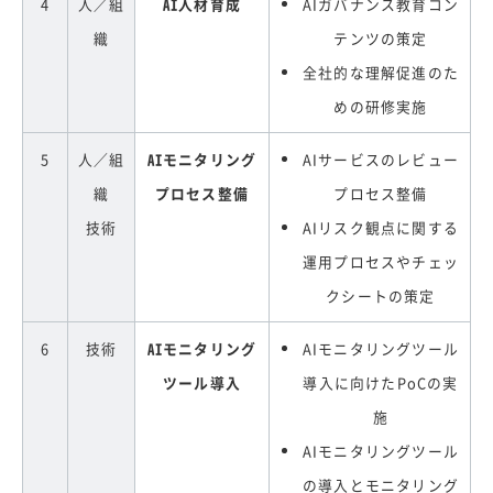
4
人／組
AI人材育成
AIガバナンス教育コン
織
テンツの策定
全社的な理解促進のた
めの研修実施
5
人／組
AIモニタリング
AIサービスのレビュー
織
プロセス整備
プロセス整備
技術
AIリスク観点に関する
運用プロセスやチェッ
クシートの策定
6
技術
AIモニタリング
AIモニタリングツール
ツール導入
導入に向けたPoCの実
施
AIモニタリングツール
の導入とモニタリング