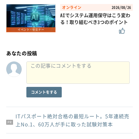
オンライン
2026/08/26
AIでシステム運用保守はこう変わ
る！取り組むべき3つのポイント
イベント・セミナー
あなたの投稿
コメントをする
ITパスポート絶対合格の最短ルート。5年連続売
PR
PR
PR
上No.1、60万人が手に取った試験対策本