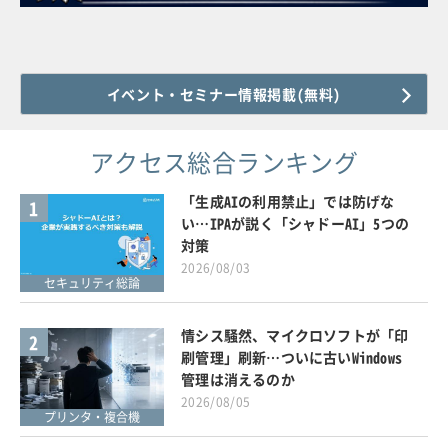
イベント・セミナー情報掲載(無料)
アクセス総合ランキング
「生成AIの利用禁止」では防げな
1
い…IPAが説く「シャドーAI」5つの
対策
2026/08/03
セキュリティ総論
情シス騒然、マイクロソフトが「印
2
刷管理」刷新…ついに古いWindows
管理は消えるのか
2026/08/05
プリンタ・複合機