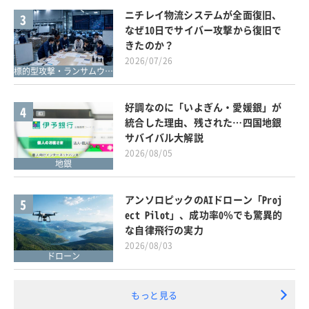
ニチレイ物流システムが全面復旧、
3
なぜ10日でサイバー攻撃から復旧で
きたのか？
2026/07/26
標的型攻撃・ランサムウェア対策
好調なのに「いよぎん・愛媛銀」が
4
統合した理由、残された…四国地銀
サバイバル大解説
2026/08/05
地銀
アンソロピックのAIドローン「Proj
5
ect Pilot」、成功率0％でも驚異的
な自律飛行の実力
2026/08/03
ドローン
もっと見る