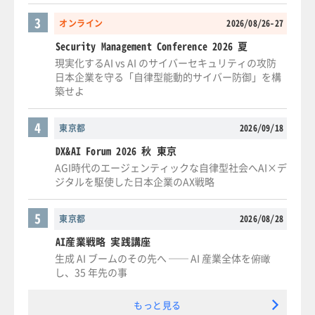
3
オンライン
2026/08/26-27
Security Management Conference 2026 夏
現実化するAI vs AI のサイバーセキュリティの攻防
日本企業を守る「自律型能動的サイバー防御」を構
築せよ
4
東京都
2026/09/18
DX&AI Forum 2026 秋 東京
AGI時代のエージェンティックな自律型社会へAI×デ
ジタルを駆使した日本企業のAX戦略
5
東京都
2026/08/28
AI産業戦略 実践講座
生成 AI ブームのその先へ ── AI 産業全体を俯瞰
し、35 年先の事
もっと見る