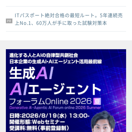
ITパスポート絶対合格の最短ルート。5年連続売
PR
PR
PR
上No.1、60万人が手に取った試験対策本