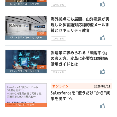
CRM・SFA・コールセンター
海外拠点にも展開、山洋電気が実
現した多言語対応標的型メール訓
練とセキュリティ教育
記事
CRM・SFA・コールセンター
製造業に求められる「顧客中心」
の考え方、変革に必要なCRM徹底
活用ガイドとは
記事
CRM・SFA・コールセンター
オンライン
2026/09/11
Salesforceを”使うだけ”から”成
果を出す”へ
イベント・セミナー