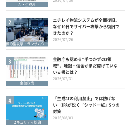
2026/07/30
AI・生成AI
ニチレイ物流システムが全面復旧、
2
なぜ10日でサイバー攻撃から復旧で
きたのか？
2026/07/26
標的型攻撃・ランサムウェア対策
金融庁も認める“手つかずの3領
3
域”、地銀・信金がまだ稼げていな
い支援とは？
2026/07/31
金融政策
「生成AIの利用禁止」では防げな
4
い…IPAが説く「シャドーAI」5つの
対策
2026/08/03
セキュリティ総論