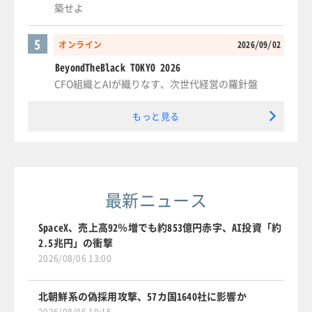
築せよ
5
オンライン
2026/09/02
BeyondTheBlack TOKYO 2026
CFO組織とAIが織りなす、次世代経営の羅針盤
もっと見る
最新ニュース
SpaceX、売上高92％増でも約853億円赤字、AI投資「約
2.5兆円」の衝撃
2026/08/06 13:00
北朝鮮系の偽採用攻撃、57カ国1640社に影響か