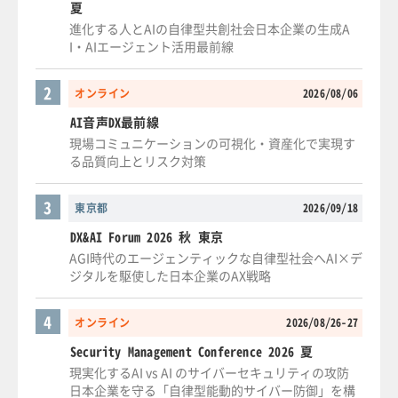
夏
進化する人とAIの自律型共創社会日本企業の生成A
I・AIエージェント活用最前線
2
オンライン
2026/08/06
AI音声DX最前線
現場コミュニケーションの可視化・資産化で実現す
る品質向上とリスク対策
3
東京都
2026/09/18
DX&AI Forum 2026 秋 東京
AGI時代のエージェンティックな自律型社会へAI×デ
ジタルを駆使した日本企業のAX戦略
4
オンライン
2026/08/26-27
Security Management Conference 2026 夏
現実化するAI vs AI のサイバーセキュリティの攻防
日本企業を守る「自律型能動的サイバー防御」を構