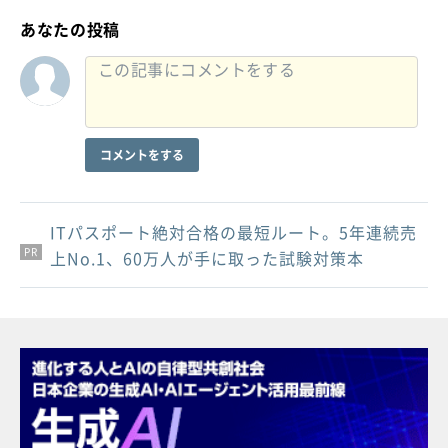
あなたの投稿
コメントをする
ITパスポート絶対合格の最短ルート。5年連続売
PR
PR
PR
上No.1、60万人が手に取った試験対策本