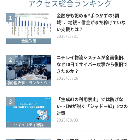
アクセス総合ランキング
金融庁も認める“手つかずの3領
1
域”、地銀・信金がまだ稼げていな
い支援とは？
2026/07/31
金融政策
ニチレイ物流システムが全面復旧、
2
なぜ10日でサイバー攻撃から復旧で
きたのか？
2026/07/26
標的型攻撃・ランサムウェア対策
「生成AIの利用禁止」では防げな
3
い…IPAが説く「シャドーAI」5つの
対策
2026/08/03
セキュリティ総論