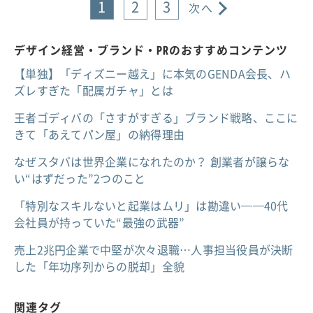
1
2
3
次へ
デザイン経営・ブランド・PRのおすすめコンテンツ
【単独】「ディズニー越え」に本気のGENDA会長、ハ
ズレすぎた「配属ガチャ」とは
王者ゴディバの「さすがすぎる」ブランド戦略、ここに
きて「あえてパン屋」の納得理由
なぜスタバは世界企業になれたのか？ 創業者が譲らな
い“はずだった”2つのこと
「特別なスキルないと起業はムリ」は勘違い──40代
会社員が持っていた“最強の武器”
売上2兆円企業で中堅が次々退職…人事担当役員が決断
した「年功序列からの脱却」全貌
関連タグ