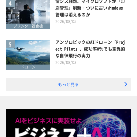
情シス騒然、マイクロソフトが「印
4
刷管理」刷新…ついに古いWindows
管理は消えるのか
2026/08/05
プリンタ・複合機
アンソロピックのAIドローン「Proj
5
ect Pilot」、成功率0％でも驚異的
な自律飛行の実力
2026/08/03
ドローン
もっと見る