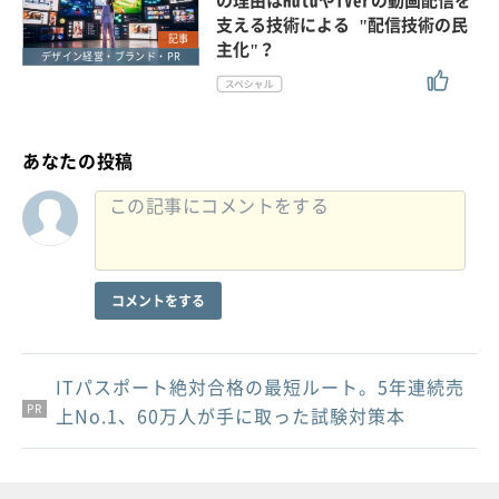
の理由はHuluやTVerの動画配信を
支える技術による "配信技術の民
記事
主化"？
デザイン経営・ブランド・PR
あなたの投稿
コメントをする
ITパスポート絶対合格の最短ルート。5年連続売
PR
PR
PR
上No.1、60万人が手に取った試験対策本