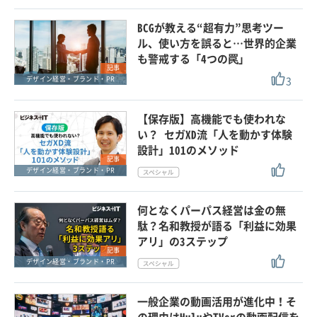
BCGが教える“超有力”思考ツー
ル、使い方を誤ると…世界的企業
も警戒する「4つの罠」
記事
3
デザイン経営・ブランド・PR
【保存版】高機能でも使われな
い？ セガXD流「人を動かす体験
設計」101のメソッド
記事
デザイン経営・ブランド・PR
何となくパーパス経営は金の無
駄？名和教授が語る「利益に効果
アリ」の3ステップ
記事
デザイン経営・ブランド・PR
一般企業の動画活用が進化中！そ