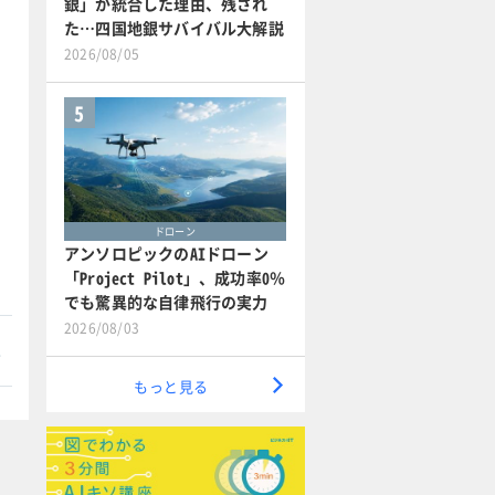
銀」が統合した理由、残され
た…四国地銀サバイバル大解説
2026/08/05
5
ドローン
アンソロピックのAIドローン
「Project Pilot」、成功率0％
でも驚異的な自律飛行の実力
2026/08/03
本
もっと見る