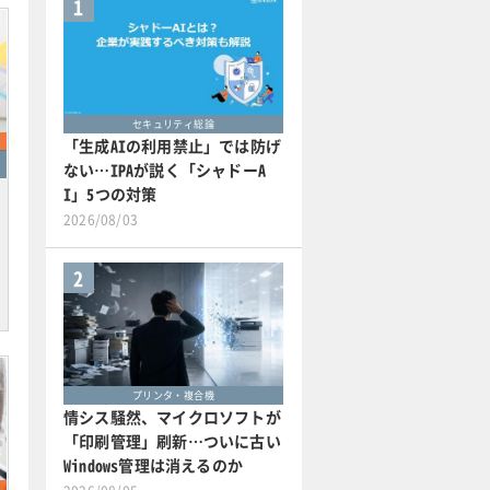
1
セキュリティ総論
「生成AIの利用禁止」では防げ
ない…IPAが説く「シャドーA
I」5つの対策
2026/08/03
2
プリンタ・複合機
情シス騒然、マイクロソフトが
「印刷管理」刷新…ついに古い
Windows管理は消えるのか