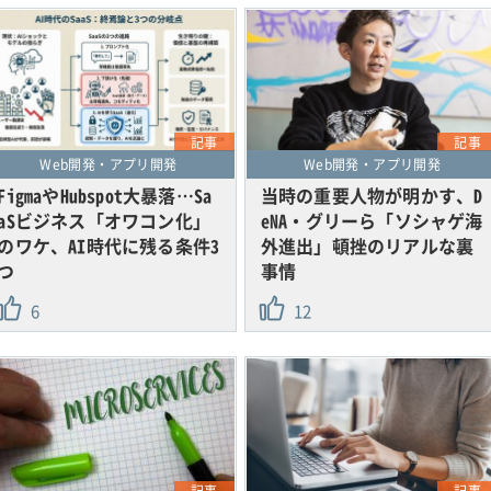
記事
記事
Web開発・アプリ開発
Web開発・アプリ開発
FigmaやHubspot大暴落…Sa
当時の重要人物が明かす、D
aSビジネス「オワコン化」
eNA・グリーら「ソシャゲ海
のワケ、AI時代に残る条件3
外進出」頓挫のリアルな裏
つ
事情
6
12