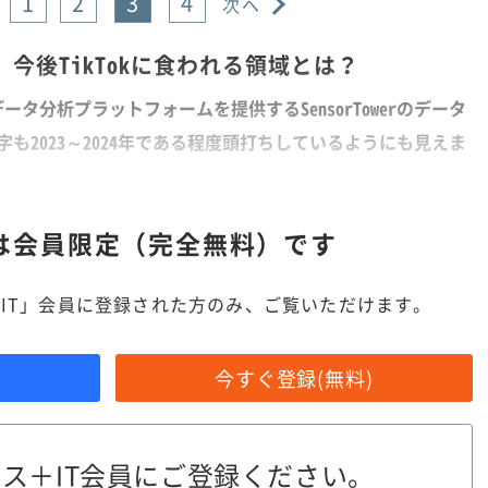
1
2
3
4
次へ
今後TikTokに食われる領域とは？
タ分析プラットフォームを提供するSensorTowerのデータ
数字も2023～2024年である程度頭打ちしているようにも見えま
は
会員限定（完全無料）です
IT」会員に登録された方のみ、ご覧いただけます。
今すぐ登録(無料)
ス＋IT会員に
ご登録ください。