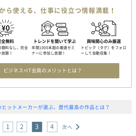
から使える、
仕事に役立つ情報満載！
完全無料
トレンドを聞いて学ぶ
興味関心のみ厳選
月額料なし、完全
年間1000本超の厳選セミ
トピック（タグ）をフォロ
い放題！
ナーに参加し放題！
ーして自動収集！
料
ビジネス+IT会員のメリットとは？
のヒットメーカーが選ぶ、歴代最高の作品とは？
1
2
3
4
次へ