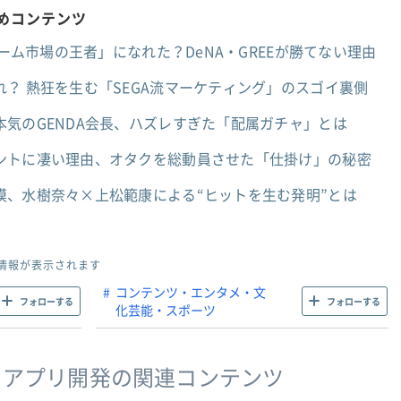
すめコンテンツ
ゲーム市場の王者」になれた？DeNA・GREEが勝てない理由
？ 熱狂を生む「SEGA流マーケティング」のスゴイ裏側
気のGENDA会長、ハズレすぎた「配属ガチャ」とは
ントに凄い理由、オタクを総動員させた「仕掛け」の秘密
模、水樹奈々×上松範康による“ヒットを生む発明”とは
情報が表示されます
コンテンツ・エンタメ・文
フォローする
フォローする
化芸能・スポーツ
・アプリ開発の関連コンテンツ