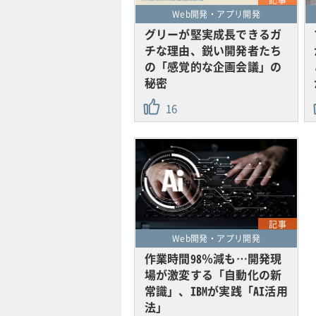
記事
Web開発・アプリ開発
グリーが堅実成長できるガ
チな理由、鋭い開発者たち
の「感覚的な企画会議」の
秘密
16
記事
Web開発・アプリ開発
作業時間98％減も…開発現
場が激変する「自動化の新
常識」、IBMが実践「AI活用
法」