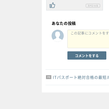
あなたの投稿
コメントをする
ITパスポート絶対合格の最短
PR
PR
PR