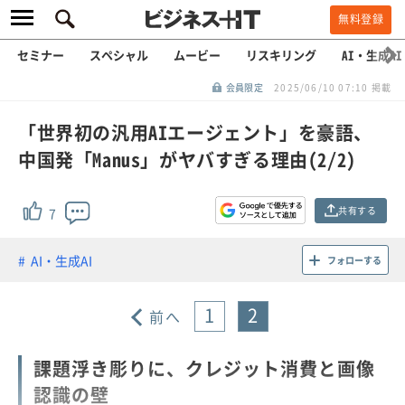
無料登録
セミナー
スペシャル
ムービー
リスキリング
AI・生成AI
会員限定
2025/06/10 07:10 掲載
「世界初の汎用AIエージェント」を豪語、
中国発「Manus」がヤバすぎる理由(2/2)
共有する
7
AI・生成AI
フォローする
1
2
前へ
課題浮き彫りに、クレジット消費と画像
認識の壁