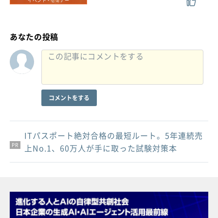
イベント・セミナー
あなたの投稿
コメントをする
ITパスポート絶対合格の最短ルート。5年連続売
PR
PR
PR
上No.1、60万人が手に取った試験対策本