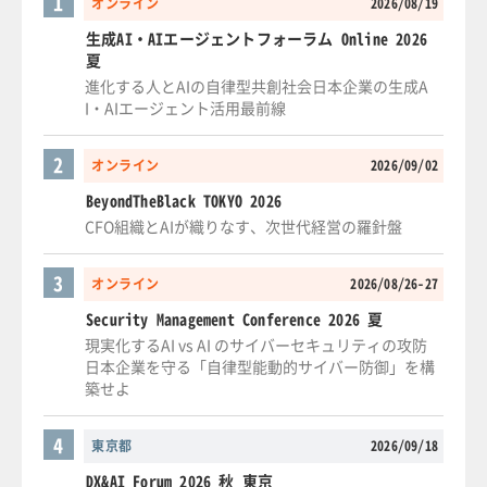
1
オンライン
2026/08/19
生成AI・AIエージェントフォーラム Online 2026
夏
進化する人とAIの自律型共創社会日本企業の生成A
I・AIエージェント活用最前線
2
オンライン
2026/09/02
BeyondTheBlack TOKYO 2026
CFO組織とAIが織りなす、次世代経営の羅針盤
3
オンライン
2026/08/26-27
Security Management Conference 2026 夏
現実化するAI vs AI のサイバーセキュリティの攻防
日本企業を守る「自律型能動的サイバー防御」を構
築せよ
4
東京都
2026/09/18
DX&AI Forum 2026 秋 東京