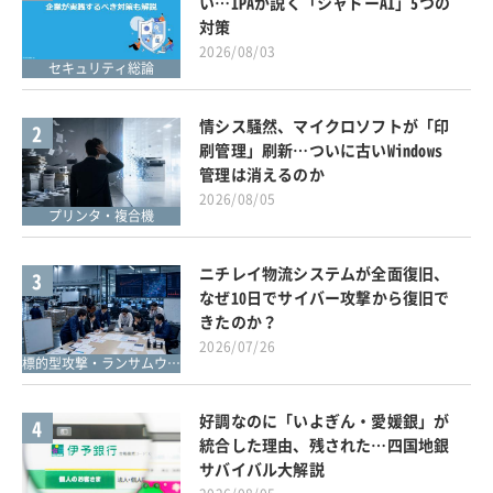
い…IPAが説く「シャドーAI」5つの
対策
2026/08/03
セキュリティ総論
情シス騒然、マイクロソフトが「印
2
刷管理」刷新…ついに古いWindows
管理は消えるのか
2026/08/05
プリンタ・複合機
ニチレイ物流システムが全面復旧、
3
なぜ10日でサイバー攻撃から復旧で
きたのか？
2026/07/26
標的型攻撃・ランサムウェア対策
好調なのに「いよぎん・愛媛銀」が
4
統合した理由、残された…四国地銀
サバイバル大解説