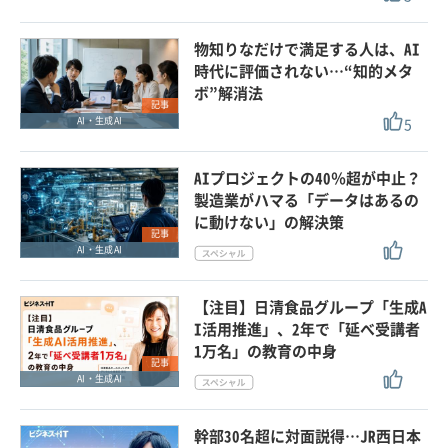
物知りなだけで満足する人は、AI
時代に評価されない…“知的メタ
ボ”解消法
記事
5
AI・生成AI
AIプロジェクトの40％超が中止？
製造業がハマる「データはあるの
に動けない」の解決策
記事
AI・生成AI
【注目】日清食品グループ「生成A
I活用推進」、2年で「延べ受講者
1万名」の教育の中身
記事
AI・生成AI
幹部30名超に対面説得…JR西日本