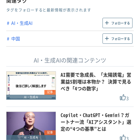
関連タグ
タグをフォローすると最新情報が表示されます
AI・生成AI
フォローする
中国
フォローする
AI・生成AIの関連コンテンツ
AI需要で急成長、「太陽誘電」営
業益5割増は本物か？ 決算で見る
べき「4つの数字」
記事
3
AI・生成AI
Copilot・ChatGPT・Gemini？ガ
ートナー流「AIアシスタント」選
定の“4つの基準”とは
記事
3
AI・生成AI