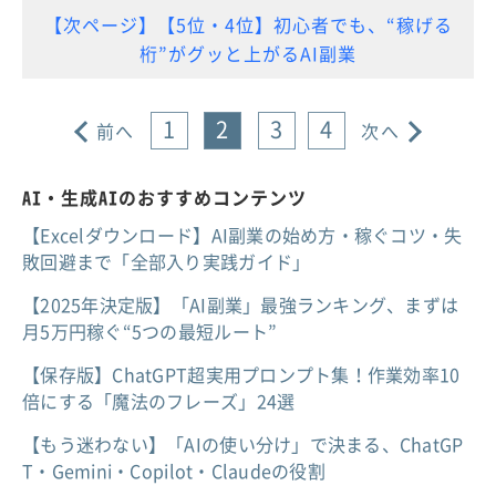
【次ページ】【5位・4位】初心者でも、“稼げる
桁”がグッと上がるAI副業
1
2
3
4
前へ
次へ
AI・生成AIのおすすめコンテンツ
【Excelダウンロード】AI副業の始め方・稼ぐコツ・失
敗回避まで「全部入り実践ガイド」
【2025年決定版】「AI副業」最強ランキング、まずは
月5万円稼ぐ“5つの最短ルート”
【保存版】ChatGPT超実用プロンプト集！作業効率10
倍にする「魔法のフレーズ」24選
【もう迷わない】「AIの使い分け」で決まる、ChatGP
T・Gemini・Copilot・Claudeの役割