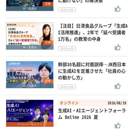
に動けない」の解決策
記事
AI・生成AI
【注目】日清食品グループ「生成A
I活用推進」、2年で「延べ受講者
1万名」の教育の中身
記事
AI・生成AI
幹部30名超に対面説得…JR西日本
に生成AIを定着させた「社員の心
の動かし方」
記事
AI・生成AI
オンライン
2026/08/19
生成AI・AIエージェントフォーラ
ム Online 2026 夏
イベント・セミナー