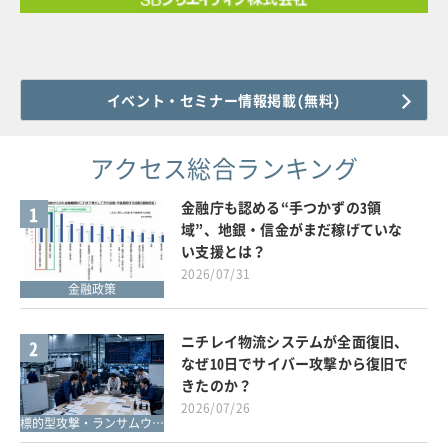
イベント・セミナー情報掲載(無料)
アクセス総合ランキング
金融庁も認める“手つかずの3領
1
域”、地銀・信金がまだ稼げていな
い支援とは？
2026/07/31
金融政策
ニチレイ物流システムが全面復旧、
2
なぜ10日でサイバー攻撃から復旧で
きたのか？
2026/07/26
標的型攻撃・ランサムウェア対策