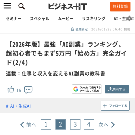
無料登録
セミナー
スペシャル
ムービー
リスキリング
AI・生成AI
会員限定
2026/01/28 06:40 掲載
【2026年版】最強「AI副業」ランキング、
超初心者でもまず5万円「始め方」完全ガイ
ド(2/4)
連載：仕事と収入を変えるAI副業の教科書
共有する
16
AI・生成AI
フォローする
1
2
3
4
前へ
次へ