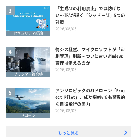
「生成AIの利用禁止」では防げな
3
い…IPAが説く「シャドーAI」5つの
対策
2026/08/03
セキュリティ総論
情シス騒然、マイクロソフトが「印
4
刷管理」刷新…ついに古いWindows
管理は消えるのか
2026/08/05
プリンタ・複合機
アンソロピックのAIドローン「Proj
5
ect Pilot」、成功率0％でも驚異的
な自律飛行の実力
2026/08/03
ドローン
もっと見る