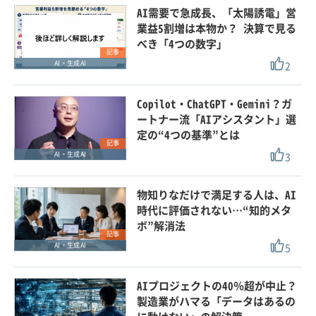
AI需要で急成長、「太陽誘電」営
業益5割増は本物か？ 決算で見る
べき「4つの数字」
記事
2
AI・生成AI
Copilot・ChatGPT・Gemini？ガ
ートナー流「AIアシスタント」選
定の“4つの基準”とは
記事
3
AI・生成AI
物知りなだけで満足する人は、AI
時代に評価されない…“知的メタ
ボ”解消法
記事
5
AI・生成AI
AIプロジェクトの40％超が中止？
製造業がハマる「データはあるの