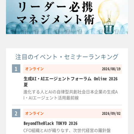
注目のイベント・セミナーランキング
1
オンライン
2026/08/19
生成AI・AIエージェントフォーラム Online 2026
夏
進化する人とAIの自律型共創社会日本企業の生成A
I・AIエージェント活用最前線
2
オンライン
2026/09/02
BeyondTheBlack TOKYO 2026
CFO組織とAIが織りなす、次世代経営の羅針盤