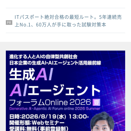
ITパスポート絶対合格の最短ルート。5年連続売
PR
PR
PR
上No.1、60万人が手に取った試験対策本