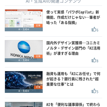
AI・生成AIの関連コンテンツ
使って実感「パワポCopilot」新
機能、作成だけじゃない…筆者が
唸った「ある指摘」
記事
6
AI・生成AI
国内外デザイン賞獲得…コニカミ
ノルタ・デザイン部門の「AI活用
術」が凄すぎる理由
記事
8
AI・生成AI
融資も運用も「AIにお任せ」で何
が起きる？銀行員に残された“超
重要な仕事”とは
記事
5
AI・生成AI
AIを「便利な議事録係」で終わら