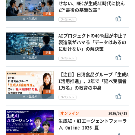
せない、NECが生成AI時代に挑ん
だ“最後の基盤改革”
記事
AI・生成AI
AIプロジェクトの40％超が中止？
製造業がハマる「データはあるの
に動けない」の解決策
記事
AI・生成AI
【注目】日清食品グループ「生成A
I活用推進」、2年で「延べ受講者
1万名」の教育の中身
記事
AI・生成AI
オンライン
2026/08/19
生成AI・AIエージェントフォーラ
ム Online 2026 夏