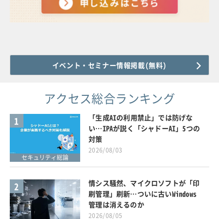
イベント・セミナー情報掲載(無料)
アクセス総合ランキング
「生成AIの利用禁止」では防げな
1
い…IPAが説く「シャドーAI」5つの
対策
2026/08/03
セキュリティ総論
情シス騒然、マイクロソフトが「印
2
刷管理」刷新…ついに古いWindows
管理は消えるのか
2026/08/05