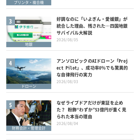
プリンタ・複合機
好調なのに「いよぎん・愛媛銀」が
3
統合した理由、残された…四国地銀
サバイバル大解説
2026/08/05
地銀
アンソロピックのAIドローン「Proj
4
ect Pilot」、成功率0％でも驚異的
な自律飛行の実力
2026/08/03
ドローン
なぜライブドアだけが東証を止め
5
た？ 粉飾“わずか”53億円が重く見
られた本当の理由
2026/08/04
財務会計・管理会計