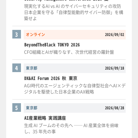
現実化するAI vs AI のサイバーセキュリティの攻防
日本企業を守る「自律型能動的サイバー防御」を構
築せよ
3
オンライン
2026/09/02
BeyondTheBlack TOKYO 2026
CFO組織とAIが織りなす、次世代経営の羅針盤
4
東京都
2026/09/18
DX&AI Forum 2026 秋 東京
AGI時代のエージェンティックな自律型社会へAI×デ
ジタルを駆使した日本企業のAX戦略
5
東京都
2026/08/28
AI産業戦略 実践講座
生成 AI ブームのその先へ ── AI 産業全体を俯瞰
し、35 年先の事