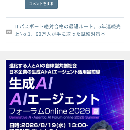
コメントをする
ITパスポート絶対合格の最短ルート。5年連続売
PR
PR
PR
上No.1、60万人が手に取った試験対策本