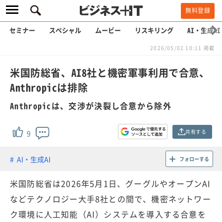
無料登録
セミナー
スペシャル
ムービー
リスキリング
AI・生成AI
2026/05/02 10:11 掲載
米国防総省、AI8社と機密軍事利用で合意、
Anthropicは排除
Anthropicは、交渉が決裂し合意から除外
共有する
9
AI・生成AI
フォローする
米国防総省は2026年5月1日、グーグルやオープンAI
などテクノロジー大手8社との間で、機密ネットワー
ク環境に人工知能（AI）システムを導入する合意を