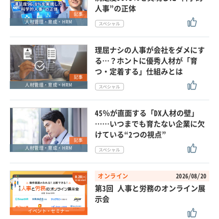
人事”の正体
記事
人材管理・育成・HRM
理屈ナシの人事が会社をダメにす
る…？ホントに優秀人材が「育
つ・定着する」仕組みとは
記事
人材管理・育成・HRM
45％が直面する「DX人材の壁」
……いつまでも育たない企業に欠
けている“2つの視点”
記事
人材管理・育成・HRM
オンライン
2026/08/20
第3回 人事と労務のオンライン展
示会
イベント・セミナー