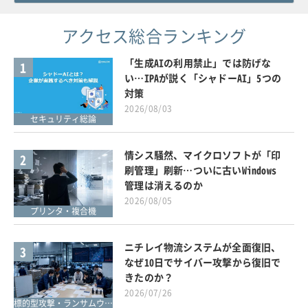
アクセス総合ランキング
「生成AIの利用禁止」では防げな
1
い…IPAが説く「シャドーAI」5つの
対策
2026/08/03
セキュリティ総論
情シス騒然、マイクロソフトが「印
2
刷管理」刷新…ついに古いWindows
管理は消えるのか
2026/08/05
プリンタ・複合機
ニチレイ物流システムが全面復旧、
3
なぜ10日でサイバー攻撃から復旧で
きたのか？
2026/07/26
標的型攻撃・ランサムウェア対策