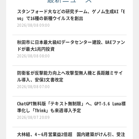
スタンフォード大などの研究チーム、ゲノム生成AI「E
vo」で16種の新種ウイルスを創出
2026/08/08 09:00
秋田市に日本最大級AIデータセンター建設、UAEファン
ドが最大1兆円投資
2026/08/08 08:00
防衛省が反撃能力向上へ攻撃型無人機と長距離ミサイ
ル導入、安保3文書改定
2026/08/08 07:00
ChatGPT無料版「テキスト無制限」へ、GPT-5.6 Luna標
準化し「Think」も来週導入予定
2026/08/07 20:09
大林組、4～6月営業益2倍超 国内建築がけん引、受注