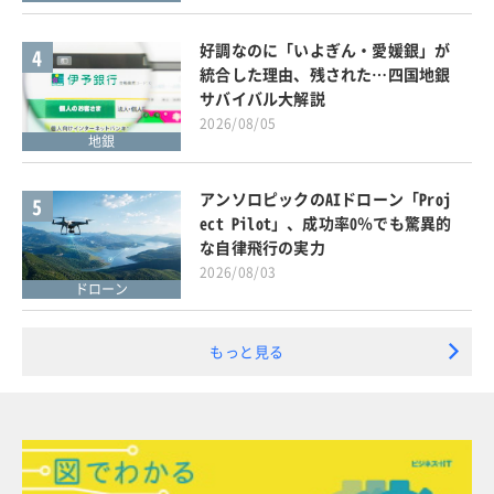
好調なのに「いよぎん・愛媛銀」が
4
統合した理由、残された…四国地銀
サバイバル大解説
2026/08/05
地銀
アンソロピックのAIドローン「Proj
5
ect Pilot」、成功率0％でも驚異的
な自律飛行の実力
2026/08/03
ドローン
もっと見る