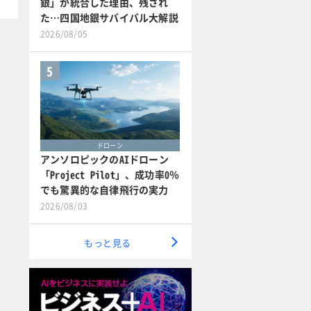
銀」が統合した理由、残され
た…四国地銀サバイバル大解説
2026/08/05
5
ドローン
アンソロピックのAIドローン
「Project Pilot」、成功率0％
でも驚異的な自律飛行の実力
2026/08/03
もっと見る