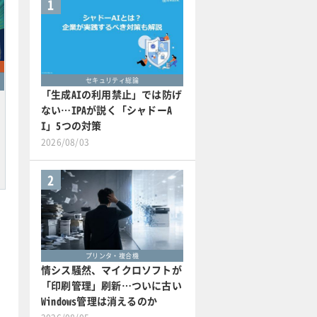
1
セキュリティ総論
「生成AIの利用禁止」では防げ
ない…IPAが説く「シャドーA
I」5つの対策
2026/08/03
2
プリンタ・複合機
情シス騒然、マイクロソフトが
「印刷管理」刷新…ついに古い
Windows管理は消えるのか