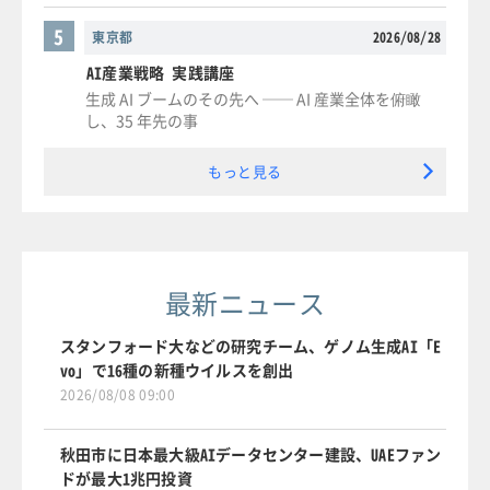
5
東京都
2026/08/28
AI産業戦略 実践講座
生成 AI ブームのその先へ ── AI 産業全体を俯瞰
し、35 年先の事
もっと見る
最新ニュース
スタンフォード大などの研究チーム、ゲノム生成AI「E
vo」で16種の新種ウイルスを創出
2026/08/08 09:00
秋田市に日本最大級AIデータセンター建設、UAEファン
ドが最大1兆円投資