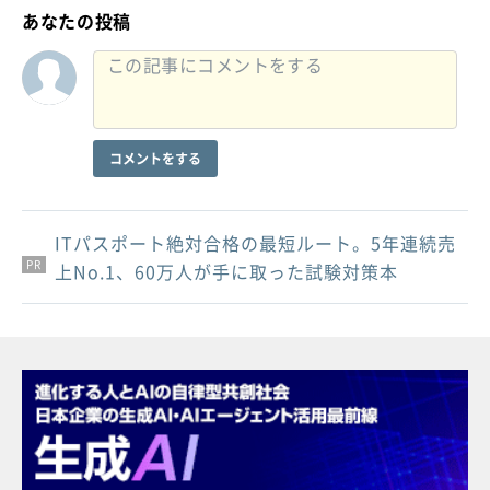
あなたの投稿
コメントをする
ITパスポート絶対合格の最短ルート。5年連続売
PR
PR
PR
上No.1、60万人が手に取った試験対策本