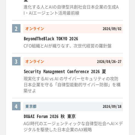
進化する人とAIの自律型共創社会日本企業の生成A
I・AIエージェント活用最前線
2
オンライン
2026/09/02
BeyondTheBlack TOKYO 2026
CFO組織とAIが織りなす、次世代経営の羅針盤
3
オンライン
2026/08/26-27
Security Management Conference 2026 夏
現実化するAI vs AI のサイバーセキュリティの攻防
日本企業を守る「自律型能動的サイバー防御」を構
築せよ
4
東京都
2026/09/18
DX&AI Forum 2026 秋 東京
AGI時代のエージェンティックな自律型社会へAI×デ
ジタルを駆使した日本企業のAX戦略