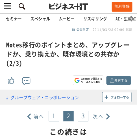
無料登録
セミナー
スペシャル
ムービー
リスキリング
AI・生成AI
会員限定
2011/03/28 00:00 掲載
Notes移行のポイントまとめ、アップグレー
ドか、乗り換えか、既存環境との共存か
(2/3)
共有する
グループウェア・コラボレーション
フォローする
1
2
3
前へ
次へ
この続きは