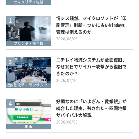
セキュリティ総論
情シス騒然、マイクロソフトが「印
2
刷管理」刷新…ついに古いWindows
管理は消えるのか
2026/08/05
プリンタ・複合機
ニチレイ物流システムが全面復旧、
3
なぜ10日でサイバー攻撃から復旧で
きたのか？
2026/07/26
標的型攻撃・ランサムウェア対策
好調なのに「いよぎん・愛媛銀」が
4
統合した理由、残された…四国地銀
サバイバル大解説
2026/08/05
地銀