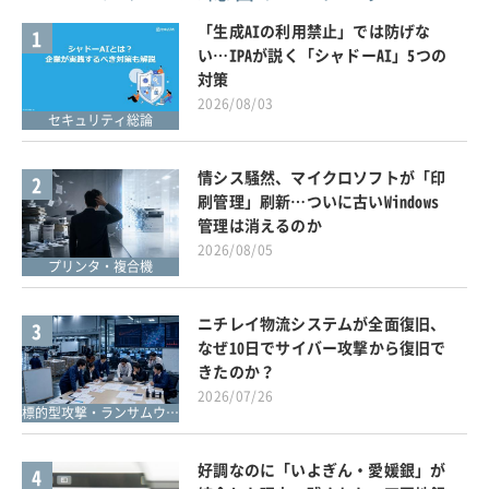
「生成AIの利用禁止」では防げな
1
い…IPAが説く「シャドーAI」5つの
対策
2026/08/03
セキュリティ総論
情シス騒然、マイクロソフトが「印
2
刷管理」刷新…ついに古いWindows
管理は消えるのか
2026/08/05
プリンタ・複合機
ニチレイ物流システムが全面復旧、
3
なぜ10日でサイバー攻撃から復旧で
きたのか？
2026/07/26
標的型攻撃・ランサムウェア対策
好調なのに「いよぎん・愛媛銀」が
4