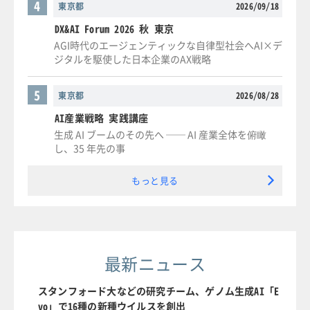
4
東京都
2026/09/18
DX&AI Forum 2026 秋 東京
AGI時代のエージェンティックな自律型社会へAI×デ
ジタルを駆使した日本企業のAX戦略
5
東京都
2026/08/28
AI産業戦略 実践講座
生成 AI ブームのその先へ ── AI 産業全体を俯瞰
し、35 年先の事
もっと見る
最新ニュース
スタンフォード大などの研究チーム、ゲノム生成AI「E
vo」で16種の新種ウイルスを創出