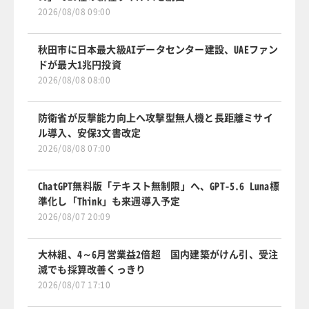
2026/08/08 09:00
秋田市に日本最大級AIデータセンター建設、UAEファン
ドが最大1兆円投資
2026/08/08 08:00
防衛省が反撃能力向上へ攻撃型無人機と長距離ミサイ
ル導入、安保3文書改定
2026/08/08 07:00
ChatGPT無料版「テキスト無制限」へ、GPT-5.6 Luna標
準化し「Think」も来週導入予定
2026/08/07 20:09
大林組、4～6月営業益2倍超 国内建築がけん引、受注
減でも採算改善くっきり
2026/08/07 17:10