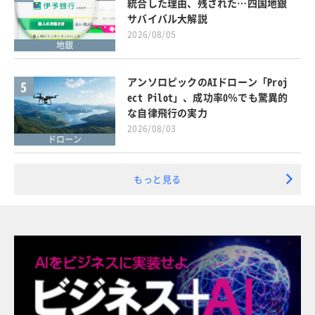
統合した理由、残された…四国地銀
サバイバル大解説
2026/08/05
地銀
アンソロピックのAIドローン「Proj
5
ect Pilot」、成功率0％でも驚異的
な自律飛行の実力
2026/08/03
ドローン
もっと見る