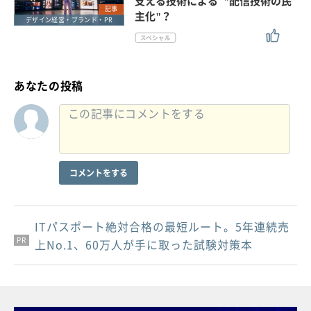
支える技術による "配信技術の民
記事
主化"？
デザイン経営・ブランド・PR
あなたの投稿
コメントをする
ITパスポート絶対合格の最短ルート。5年連続売
PR
PR
PR
上No.1、60万人が手に取った試験対策本