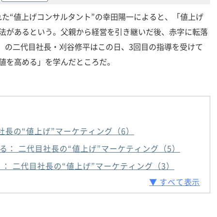
た“値上げコンサルタント”の幸田陽一によると、「値上げ
手法があるという。父親から経営を引き継いだ後、赤字に転落
YA」の二代目社長・刈谷修平はこの日、3回目の指導を受けて
価値を高める」を学んだところだ。
社長の“値上げ”マーケティング（6）
る： 二代目社長の“値上げ”マーケティング（5）
 ： 二代目社長の“値上げ”マーケティング（3）
▼ すべて表示