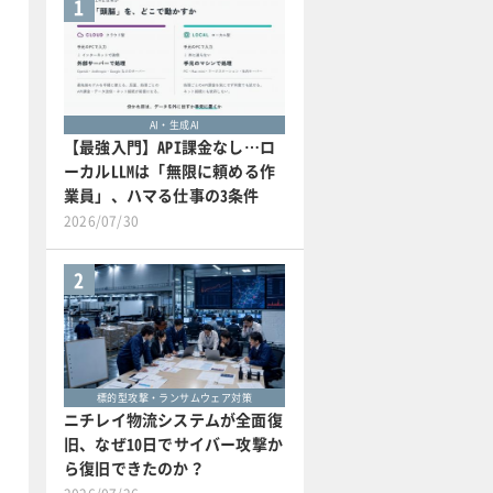
1
AI・生成AI
【最強入門】API課金なし…ロ
ーカルLLMは「無限に頼める作
業員」、ハマる仕事の3条件
2026/07/30
2
標的型攻撃・ランサムウェア対策
ニチレイ物流システムが全面復
旧、なぜ10日でサイバー攻撃か
ら復旧できたのか？