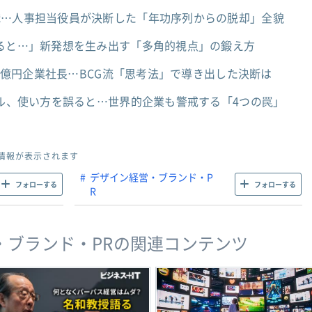
職…人事担当役員が決断した「年功序列からの脱却」全貌
すると…」新発想を生み出す「多角的視点」の鍛え方
00億円企業社長…BCG流「思考法」で導き出した決断は
ール、使い方を誤ると…世界的企業も警戒する「4つの罠」
情報が表示されます
デザイン経営・ブランド・P
フォローする
フォローする
R
・ブランド・PRの関連コンテンツ