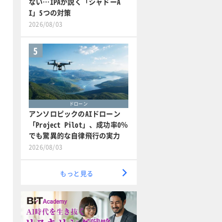
ない…IPAが説く「シャドーA
I」5つの対策
2026/08/03
5
ドローン
アンソロピックのAIドローン
「Project Pilot」、成功率0％
でも驚異的な自律飛行の実力
2026/08/03
もっと見る