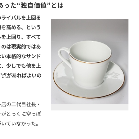
あった“独自価値”とは
のライバルを上回る
値を高める、という
ルを上回り、すべて
うのは現実的ではあ
ない本格的なサンド
に、少しでも他を上
”点があればよいの
店の二代目社長・
ーがとっくに空っぽ
づいていなかった。