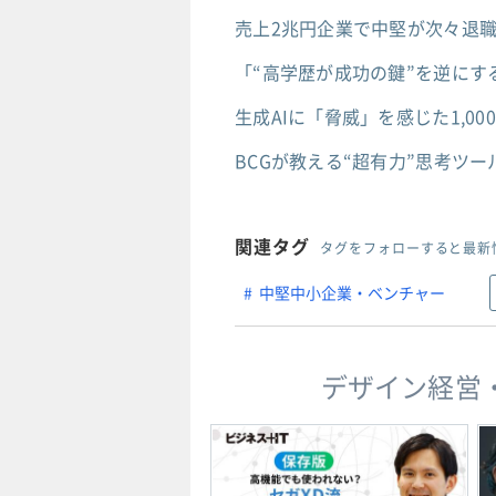
売上2兆円企業で中堅が次々退
「“高学歴が成功の鍵”を逆に
生成AIに「脅威」を感じた1,0
BCGが教える“超有力”思考ツ
関連タグ
タグをフォローすると最新
中堅中小企業・ベンチャー
デザイン経営