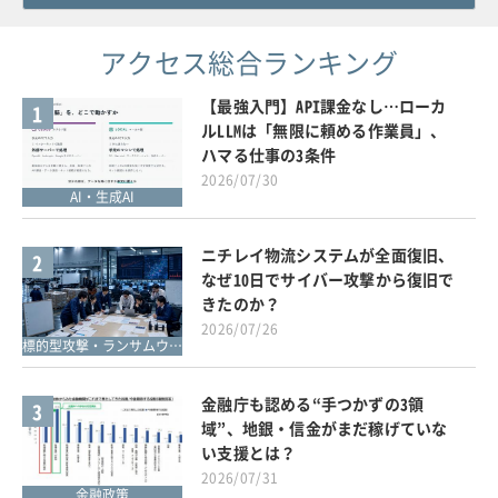
アクセス総合ランキング
【最強入門】API課金なし…ローカ
1
ルLLMは「無限に頼める作業員」、
ハマる仕事の3条件
2026/07/30
AI・生成AI
ニチレイ物流システムが全面復旧、
2
なぜ10日でサイバー攻撃から復旧で
きたのか？
2026/07/26
標的型攻撃・ランサムウェア対策
金融庁も認める“手つかずの3領
3
域”、地銀・信金がまだ稼げていな
い支援とは？
2026/07/31
金融政策