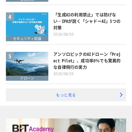
「生成AIの利用禁止」では防げな
4
い…IPAが説く「シャドーAI」5つの
対策
2026/08/03
セキュリティ総論
アンソロピックのAIドローン「Proj
5
ect Pilot」、成功率0％でも驚異的
な自律飛行の実力
2026/08/03
ドローン
もっと見る