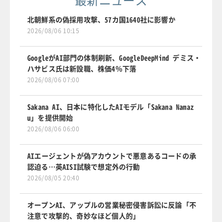
北朝鮮系の偽採用攻撃、57カ国1640社に影響か
2026/08/06 10:15
GoogleがAI部門の体制刷新、GoogleDeepMind デミス・
ハサビス氏は新設職、株価4％下落
2026/08/06 07:00
Sakana AI、日本に特化したAIモデル「Sakana Namaz
u」を提供開始
2026/08/06 06:00
AIエージェントが偽アカウントで悪意あるコードの承
認迫る…英AISI試験で想定外の行動
2026/08/05 20:40
オープンAI、アップルの営業秘密侵害訴訟に反論「不
注意で攻撃的、奇妙なほど個人的」