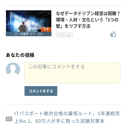
なぜデータドリブン経営は困難？
環境・人材・文化という「3つの
壁」をツブす方法
記事
データ連携・ETL・EDI
あなたの投稿
コメントをする
ITパスポート絶対合格の最短ルート。5年連続売
PR
PR
PR
上No.1、60万人が手に取った試験対策本