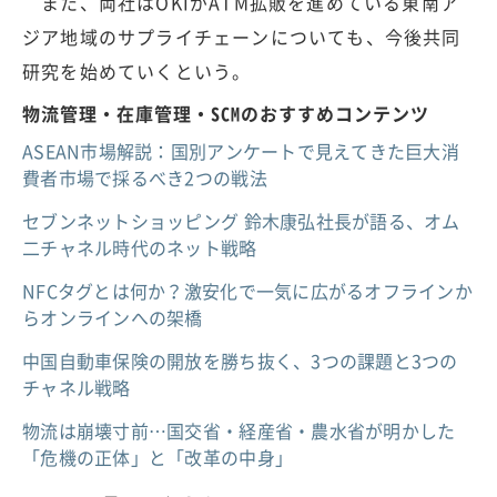
また、両社はOKIがATM拡販を進めている東南ア
ジア地域のサプライチェーンについても、今後共同
研究を始めていくという。
物流管理・在庫管理・SCMのおすすめコンテンツ
ASEAN市場解説：国別アンケートで見えてきた巨大消
費者市場で採るべき2つの戦法
セブンネットショッピング 鈴木康弘社長が語る、オム
二チャネル時代のネット戦略
NFCタグとは何か？激安化で一気に広がるオフラインか
らオンラインへの架橋
中国自動車保険の開放を勝ち抜く、3つの課題と3つの
チャネル戦略
物流は崩壊寸前…国交省・経産省・農水省が明かした
「危機の正体」と「改革の中身」