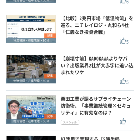
6
物流管理・在庫管理・SCM
【比較】2兆円市場「低温物流」を
巡る、ニチレイロジ・丸和ら4社
「仁義なき投資合戦」
記事
5
物流管理・在庫管理・SCM
【崩壊寸前】KADOKAWAよりヤバ
い？出版業界2社が大赤字に追い込
まれたワケ
記事
5
物流管理・在庫管理・SCM
栗田工業が語るサプライチェーン
防衛術、「事業継続管理×セキュ
リティ」に有効なのは？
記事
物流管理・在庫管理・SCM
AI活用で実現する「5時半帰