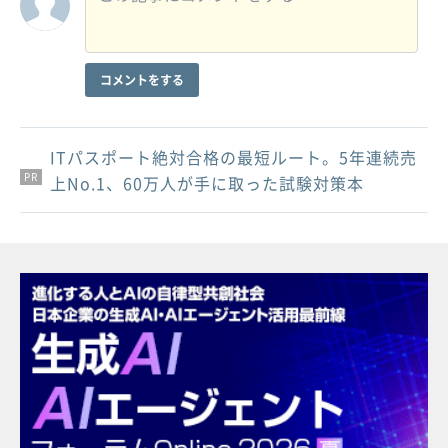
コメントをする
ITパスポート絶対合格の最短ルート。5年連続売
PR
PR
PR
上No.1、60万人が手に取った試験対策本