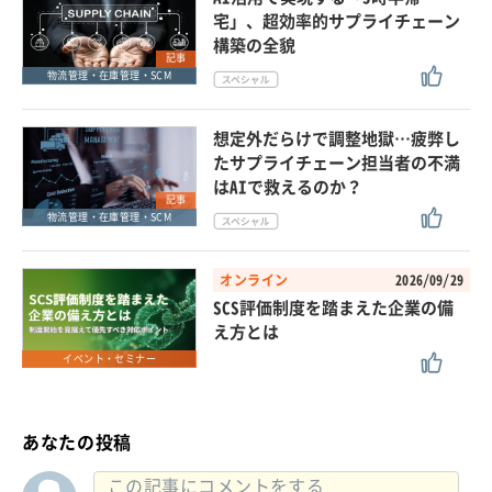
宅」、超効率的サプライチェーン
構築の全貌
記事
物流管理・在庫管理・SCM
想定外だらけで調整地獄…疲弊し
たサプライチェーン担当者の不満
はAIで救えるのか？
記事
物流管理・在庫管理・SCM
オンライン
2026/09/29
SCS評価制度を踏まえた企業の備
え方とは
イベント・セミナー
あなたの投稿