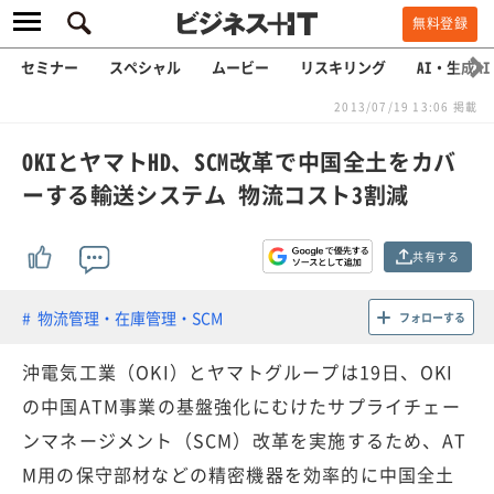
無料登録
セミナー
スペシャル
ムービー
リスキリング
AI・生成AI
2013/07/19 13:06 掲載
OKIとヤマトHD、SCM改革で中国全土をカバ
ーする輸送システム 物流コスト3割減
共有する
物流管理・在庫管理・SCM
フォローする
沖電気工業（OKI）とヤマトグループは19日、OKI
の中国ATM事業の基盤強化にむけたサプライチェー
ンマネージメント（SCM）改革を実施するため、AT
M用の保守部材などの精密機器を効率的に中国全土