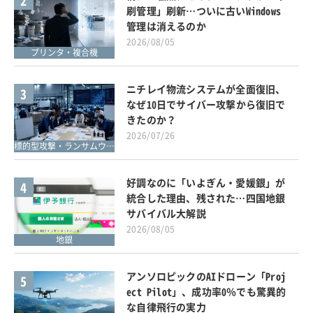
2
刷管理」刷新…ついに古いWindows
管理は消えるのか
2026/08/05
プリンタ・複合機
ニチレイ物流システムが全面復旧、
3
なぜ10日でサイバー攻撃から復旧で
きたのか？
2026/07/26
標的型攻撃・ランサムウェア対策
好調なのに「いよぎん・愛媛銀」が
4
統合した理由、残された…四国地銀
サバイバル大解説
2026/08/05
地銀
アンソロピックのAIドローン「Proj
5
ect Pilot」、成功率0％でも驚異的
な自律飛行の実力