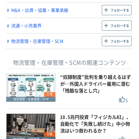
M&A・出資・協業・事業承継
フォローする
流通・小売業界
フォローする
物流管理・在庫管理・SCM
フォローする
物流管理・在庫管理・SCMの関連コンテンツ
“奴隷制度”批判を乗り越えるはず
が…外国人ドライバー雇用に潜む
「残酷な落とし穴」
記事
5
物流管理・在庫管理・SCM
10.5兆円投資「フィジカルAI」、
自動化で「失敗し続けた」中小物
流はいつ救われるか？
記事