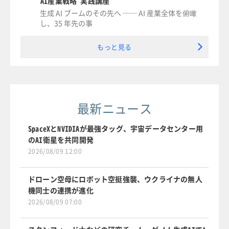
AI産業戦略 実践講座
生成 AI ブームのその先へ ── AI 産業全体を俯瞰
し、35 年先の事
もっと見る
最新ニュース
SpaceXとNVIDIAが最強タッグ、宇宙データセンター用
のAI衛星を共同開発
2026/08/09 12:00
ドローン空母にロボット空挺強襲、ウクライナの無人
機同士の連携が進化
2026/08/09 07:00