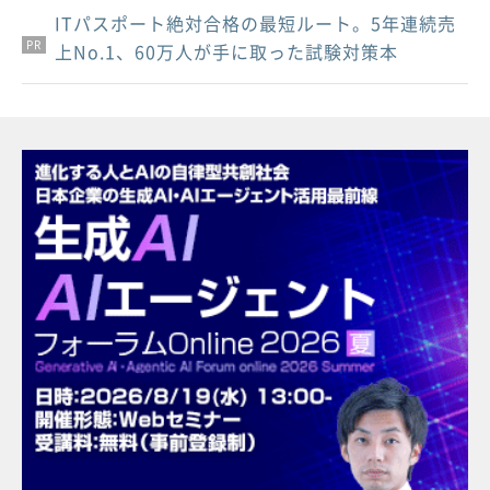
ITパスポート絶対合格の最短ルート。5年連続売
PR
PR
PR
上No.1、60万人が手に取った試験対策本