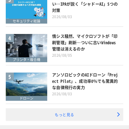
い…IPAが説く「シャドーAI」5つの
対策
2026/08/03
セキュリティ総論
情シス騒然、マイクロソフトが「印
4
刷管理」刷新…ついに古いWindows
管理は消えるのか
2026/08/05
プリンタ・複合機
アンソロピックのAIドローン「Proj
5
ect Pilot」、成功率0％でも驚異的
な自律飛行の実力
2026/08/03
ドローン
もっと見る