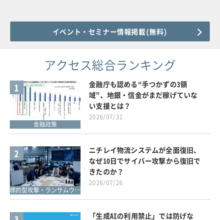
イベント・セミナー情報掲載(無料)
アクセス総合ランキング
金融庁も認める“手つかずの3領
1
域”、地銀・信金がまだ稼げていな
い支援とは？
2026/07/31
金融政策
ニチレイ物流システムが全面復旧、
2
なぜ10日でサイバー攻撃から復旧で
きたのか？
2026/07/26
標的型攻撃・ランサムウェア対策
「生成AIの利用禁止」では防げな
3