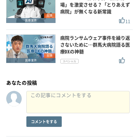
場」を激変させる？「とりあえず
病院」が無くなる新常識
記事
11
医療業界
病院ランサムウェア事件を繰り返
さないために…群馬大病院語る医
療DXの神髄
記事
医療業界
あなたの投稿
コメントをする