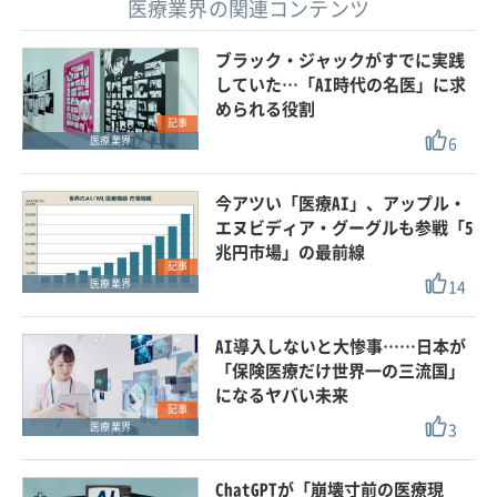
医療業界の関連コンテンツ
ブラック・ジャックがすでに実践
していた…「AI時代の名医」に求
められる役割
記事
6
医療業界
今アツい「医療AI」、アップル・
エヌビディア・グーグルも参戦「5
兆円市場」の最前線
記事
14
医療業界
AI導入しないと大惨事……日本が
「保険医療だけ世界一の三流国」
になるヤバい未来
記事
3
医療業界
ChatGPTが「崩壊寸前の医療現