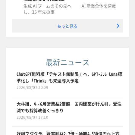
生成 AI ブームのその先へ ── AI 産業全体を俯瞰
し、35 年先の事
もっと見る
最新ニュース
ChatGPT無料版「テキスト無制限」へ、GPT-5.6 Luna標
準化し「Think」も来週導入予定
2026/08/07 20:09
大林組、4～6月営業益2倍超 国内建築がけん引、受注
減でも採算改善くっきり
2026/08/07 17:10
好調フジクラ、経常利益2.7倍…通期4,530億円へ上方