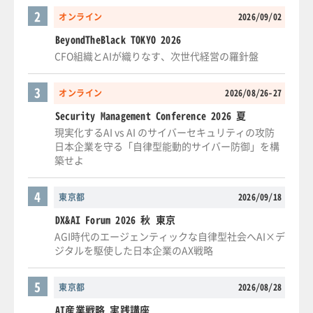
2
オンライン
2026/09/02
BeyondTheBlack TOKYO 2026
CFO組織とAIが織りなす、次世代経営の羅針盤
3
オンライン
2026/08/26-27
Security Management Conference 2026 夏
現実化するAI vs AI のサイバーセキュリティの攻防
日本企業を守る「自律型能動的サイバー防御」を構
築せよ
4
東京都
2026/09/18
DX&AI Forum 2026 秋 東京
AGI時代のエージェンティックな自律型社会へAI×デ
ジタルを駆使した日本企業のAX戦略
5
東京都
2026/08/28
AI産業戦略 実践講座