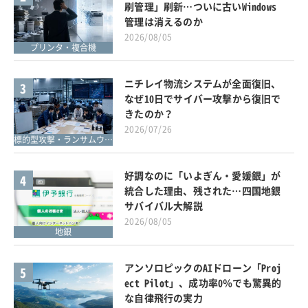
刷管理」刷新…ついに古いWindows
管理は消えるのか
2026/08/05
プリンタ・複合機
ニチレイ物流システムが全面復旧、
3
なぜ10日でサイバー攻撃から復旧で
きたのか？
2026/07/26
標的型攻撃・ランサムウェア対策
好調なのに「いよぎん・愛媛銀」が
4
統合した理由、残された…四国地銀
サバイバル大解説
2026/08/05
地銀
アンソロピックのAIドローン「Proj
5
ect Pilot」、成功率0％でも驚異的
な自律飛行の実力