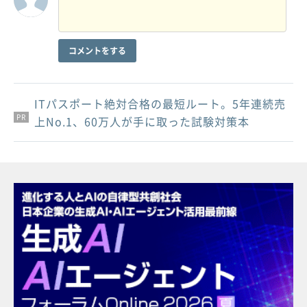
コメントをする
ITパスポート絶対合格の最短ルート。5年連続売
PR
PR
PR
上No.1、60万人が手に取った試験対策本