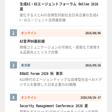
生成AI・AIエージェントフォーラム Online 2026
夏
進化する人とAIの自律型共創社会日本企業の生成A
I・AIエージェント活用最前線
2
オンライン
2026/08/06
AI音声DX最前線
現場コミュニケーションの可視化・資産化で実現す
る品質向上とリスク対策
3
東京都
2026/09/18
DX&AI Forum 2026 秋 東京
AGI時代のエージェンティックな自律型社会へAI×デ
ジタルを駆使した日本企業のAX戦略
4
オンライン
2026/08/26-27
Security Management Conference 2026 夏
現実化するAI vs AI のサイバーセキュリティの攻防