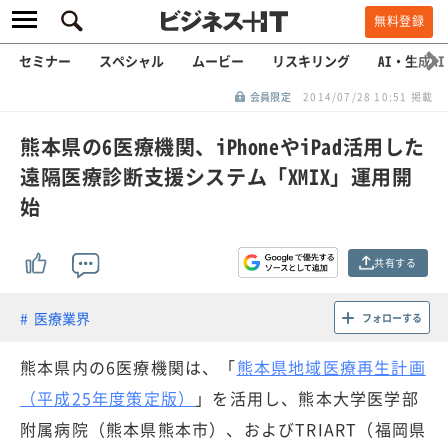
無料登録
セミナー
スペシャル
ムービー
リスキリング
AI・生成AI
会員限定
2014/07/28 10:51 掲載
熊本県の6医療機関、iPhoneやiPad活用した
遠隔医療診断支援システム「XMIX」運用開
始
共有する
医療業界
フォローする
熊本県内の6医療機関は、「
熊本県地域医療再生計画
（平成25年度策定版）
」を活用し、熊本大学医学部
附属病院（熊本県熊本市）、およびTRIART（福岡県