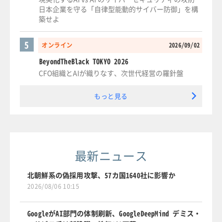
日本企業を守る「自律型能動的サイバー防御」を構
築せよ
5
オンライン
2026/09/02
BeyondTheBlack TOKYO 2026
CFO組織とAIが織りなす、次世代経営の羅針盤
もっと見る
最新ニュース
北朝鮮系の偽採用攻撃、57カ国1640社に影響か
2026/08/06 10:15
GoogleがAI部門の体制刷新、GoogleDeepMind デミス・