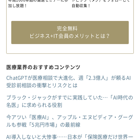
年間1000本超の厳選セミナーに参
トピック（タグ）をフォローして
加し放題！
自動収集！
完全無料
ビジネス+IT会員のメリットとは？
医療業界のおすすめコンテンツ
ChatGPTが医療相談で大進化、週「2.3億人」が頼るAI
受診前相談の衝撃とリスクとは
ブラック・ジャックがすでに実践していた…「AI時代の
名医」に求められる役割
今アツい「医療AI」、アップル・エヌビディア・グーグ
ルも参戦「5兆円市場」の最前線
AI導入しないと大惨事……日本が「保険医療だけ世界一