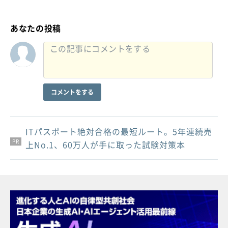
あなたの投稿
コメントをする
ITパスポート絶対合格の最短ルート。5年連続売
PR
PR
PR
上No.1、60万人が手に取った試験対策本