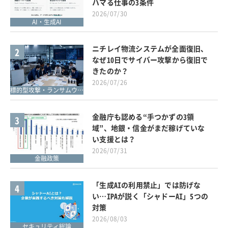
ハマる仕事の3条件
2026/07/30
AI・生成AI
ニチレイ物流システムが全面復旧、
2
なぜ10日でサイバー攻撃から復旧で
きたのか？
2026/07/26
標的型攻撃・ランサムウェア対策
金融庁も認める“手つかずの3領
3
域”、地銀・信金がまだ稼げていな
い支援とは？
2026/07/31
金融政策
「生成AIの利用禁止」では防げな
4
い…IPAが説く「シャドーAI」5つの
対策
2026/08/03
セキュリティ総論