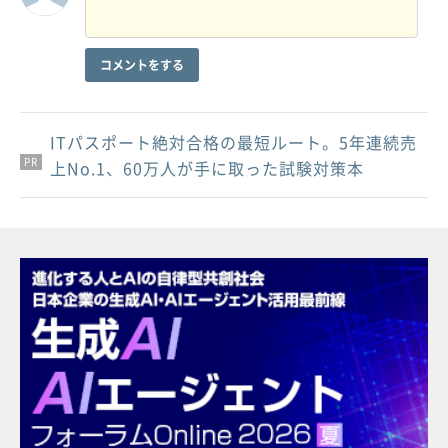
コメントをする
ITパスポート絶対合格の最短ルート。5年連続売
PR
PR
PR
上No.1、60万人が手に取った試験対策本