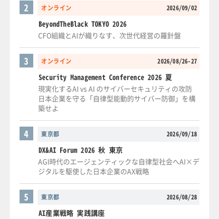
2
オンライン
2026/09/02
BeyondTheBlack TOKYO 2026
CFO組織とAIが織りなす、次世代経営の羅針盤
3
オンライン
2026/08/26-27
Security Management Conference 2026 夏
現実化するAI vs AI のサイバーセキュリティの攻防
日本企業を守る「自律型能動的サイバー防御」を構
築せよ
4
東京都
2026/09/18
DX&AI Forum 2026 秋 東京
AGI時代のエージェンティックな自律型社会へAI×デ
ジタルを駆使した日本企業のAX戦略
5
東京都
2026/08/28
AI産業戦略 実践講座