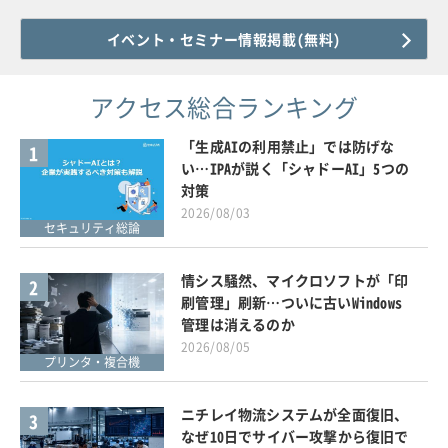
イベント・セミナー情報掲載(無料)
アクセス総合ランキング
「生成AIの利用禁止」では防げな
1
い…IPAが説く「シャドーAI」5つの
対策
2026/08/03
セキュリティ総論
情シス騒然、マイクロソフトが「印
2
刷管理」刷新…ついに古いWindows
管理は消えるのか
2026/08/05
プリンタ・複合機
ニチレイ物流システムが全面復旧、
3
なぜ10日でサイバー攻撃から復旧で