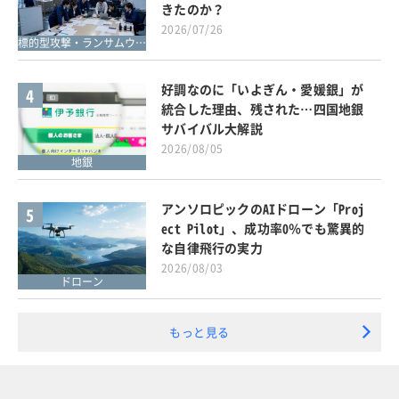
きたのか？
2026/07/26
標的型攻撃・ランサムウェア対策
好調なのに「いよぎん・愛媛銀」が
4
統合した理由、残された…四国地銀
サバイバル大解説
2026/08/05
地銀
アンソロピックのAIドローン「Proj
5
ect Pilot」、成功率0％でも驚異的
な自律飛行の実力
2026/08/03
ドローン
もっと見る