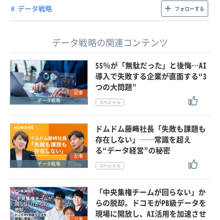
データ戦略
フォローする
データ戦略の関連コンテンツ
55％が「無駄だった」と後悔…AI
導入で失敗する企業が直面する“3
つの大問題”
記事
データ戦略
ドムドム藤﨑社長「失敗も課題も
存在しない」──常識を超え
る“データ経営”の秘密
記事
データ戦略
「中央集権チームが回らない」か
らの脱却。ドコモがPB級データを
現場に開放し、AI活用を加速させ
記事