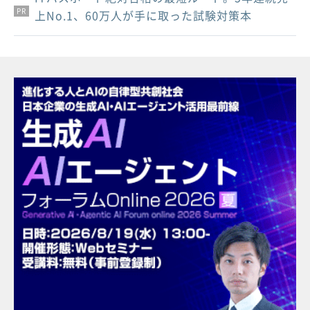
PR
PR
PR
上No.1、60万人が手に取った試験対策本