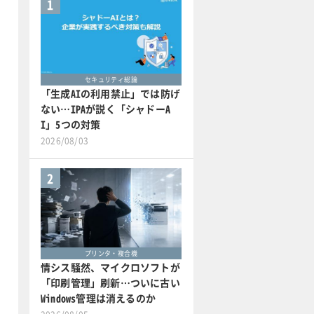
1
セキュリティ総論
「生成AIの利用禁止」では防げ
ない…IPAが説く「シャドーA
I」5つの対策
2026/08/03
2
プリンタ・複合機
情シス騒然、マイクロソフトが
「印刷管理」刷新…ついに古い
Windows管理は消えるのか