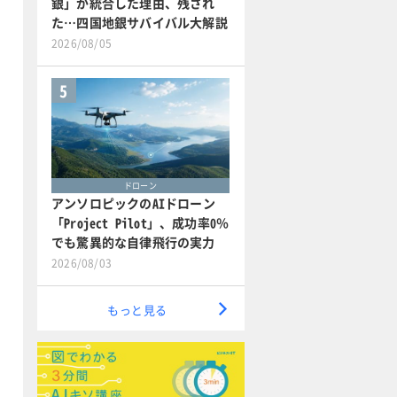
銀」が統合した理由、残され
た…四国地銀サバイバル大解説
2026/08/05
5
ドローン
アンソロピックのAIドローン
「Project Pilot」、成功率0％
でも驚異的な自律飛行の実力
2026/08/03
もっと見る