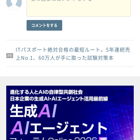
コメントをする
ITパスポート絶対合格の最短ルート。5年連続売
PR
PR
PR
上No.1、60万人が手に取った試験対策本