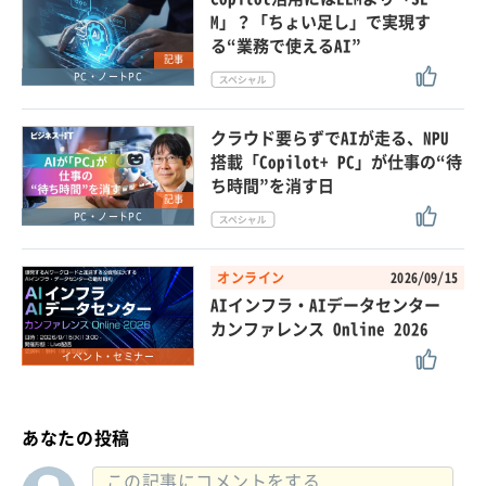
M」？「ちょい足し」で実現す
る“業務で使えるAI”
記事
PC・ノートPC
クラウド要らずでAIが走る、NPU
搭載「Copilot+ PC」が仕事の“待
ち時間”を消す日
記事
PC・ノートPC
オンライン
2026/09/15
AIインフラ・AIデータセンター
カンファレンス Online 2026
イベント・セミナー
あなたの投稿