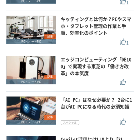
1
PC・ノートPC
キッティングとは何か？PCやスマ
ホ・タブレット管理の作業と手
順、効率化のポイント
記事
1
PC・ノートPC
エッジコンピューティング「DE10
0」で実現する東芝の「働き方改
革」の本気度
記事
PC・ノートPC
「AI PC」はなぜ必要か？ 2台に1
台がAI PCになる時代の必須知識
記事
PC・ノートPC
Copilot活用にはLLMより「SL