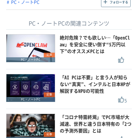
PC・ノートPC
フォローする
PC・ノートPCの関連コンテンツ
絶対危険？でも欲しい…「OpenCl
aw」を安全に使い倒す“5万円以
下”のオススメPCとは
記事
PC・ノートPC
「AI PCは不要」と言う人が知ら
ない“真実”、インテルと日本HPが
解説するNPUの可能性
記事
5
PC・ノートPC
「コロナ特需終焉」でPC市場が大
減速、世界と違う日本特有の「2つ
の予測外要因」とは
記事