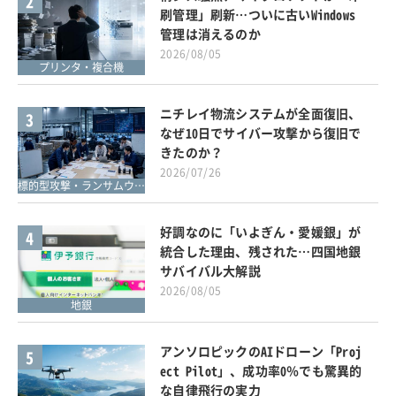
2
刷管理」刷新…ついに古いWindows
管理は消えるのか
2026/08/05
プリンタ・複合機
ニチレイ物流システムが全面復旧、
3
なぜ10日でサイバー攻撃から復旧で
きたのか？
2026/07/26
標的型攻撃・ランサムウェア対策
好調なのに「いよぎん・愛媛銀」が
4
統合した理由、残された…四国地銀
サバイバル大解説
2026/08/05
地銀
アンソロピックのAIドローン「Proj
5
ect Pilot」、成功率0％でも驚異的
な自律飛行の実力