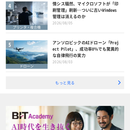
情シス騒然、マイクロソフトが「印
4
刷管理」刷新…ついに古いWindows
管理は消えるのか
2026/08/05
プリンタ・複合機
アンソロピックのAIドローン「Proj
5
ect Pilot」、成功率0％でも驚異的
な自律飛行の実力
2026/08/03
ドローン
もっと見る