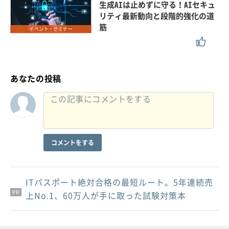
生成AIは止めずに守る！AIセキュ
リティ最新動向と段階的強化の道
筋
イベント・セミナー
あなたの投稿
コメントをする
ITパスポート絶対合格の最短ルート。5年連続売
PR
PR
PR
上No.1、60万人が手に取った試験対策本