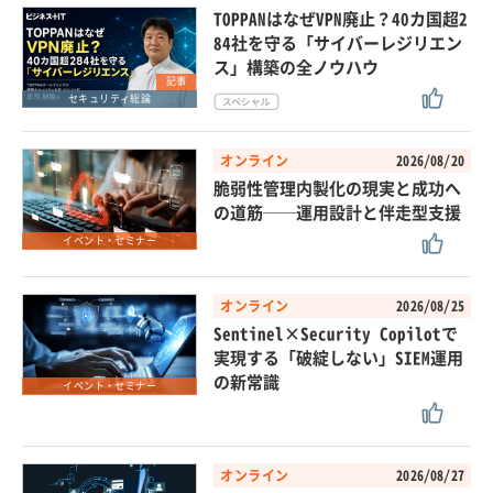
TOPPANはなぜVPN廃止？40カ国超2
84社を守る「サイバーレジリエン
ス」構築の全ノウハウ
記事
セキュリティ総論
オンライン
2026/08/20
脆弱性管理内製化の現実と成功へ
の道筋──運用設計と伴走型支援
イベント・セミナー
オンライン
2026/08/25
Sentinel×Security Copilotで
実現する「破綻しない」SIEM運用
の新常識
イベント・セミナー
オンライン
2026/08/27