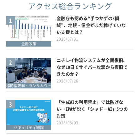
アクセス総合ランキング
金融庁も認める“手つかずの3領
1
域”、地銀・信金がまだ稼げていな
い支援とは？
2026/07/31
金融政策
ニチレイ物流システムが全面復旧、
2
なぜ10日でサイバー攻撃から復旧で
きたのか？
2026/07/26
標的型攻撃・ランサムウェア対策
「生成AIの利用禁止」では防げな
3
い…IPAが説く「シャドーAI」5つの
対策
2026/08/03
セキュリティ総論