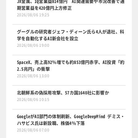
JX金属、1Q営業益814億円 AI関連需要や市況改善で通
期営業益を420億円上方修正
2026/08/06 19:25
グーグルの研究者ジェフ・ディーン氏ら4人が退社、科
学を自動化するAI新会社を設立
2026/08/06 19:00
SpaceX、売上高92％増でも約853億円赤字、AI投資「約
2.5兆円」の衝撃
2026/08/06 13:00
北朝鮮系の偽採用攻撃、57カ国1640社に影響か
2026/08/06 10:15
GoogleがAI部門の体制刷新、GoogleDeepMind デミス・
ハサビス氏は新設職、株価4％下落
2026/08/06 07:00