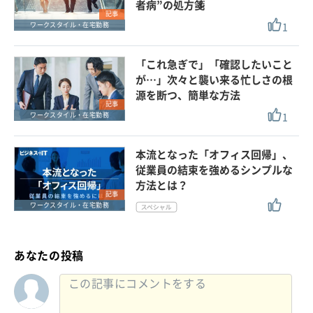
者病”の処方箋
記事
1
ワークスタイル・在宅勤務
「これ急ぎで」「確認したいこと
が…」次々と襲い来る忙しさの根
源を断つ、簡単な方法
記事
1
ワークスタイル・在宅勤務
本流となった「オフィス回帰」、
従業員の結束を強めるシンプルな
方法とは？
記事
ワークスタイル・在宅勤務
あなたの投稿