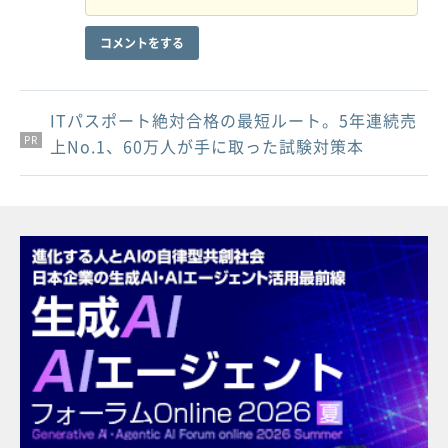
コメントをする
ITパスポート絶対合格の最短ルート。5年連続売
PR
PR
PR
上No.1、60万人が手に取った試験対策本