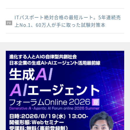
ITパスポート絶対合格の最短ルート。5年連続売
PR
PR
PR
上No.1、60万人が手に取った試験対策本