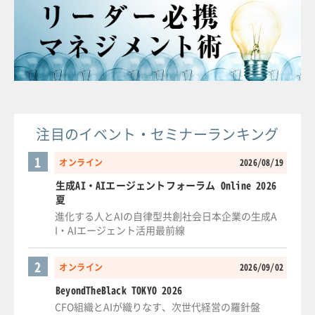
注目のイベント・セミナーランキング
1
オンライン
2026/08/19
生成AI・AIエージェントフォーラム Online 2026
夏
進化する人とAIの自律型共創社会日本企業の生成A
I・AIエージェント活用最前線
2
オンライン
2026/09/02
BeyondTheBlack TOKYO 2026
CFO組織とAIが織りなす、次世代経営の羅針盤