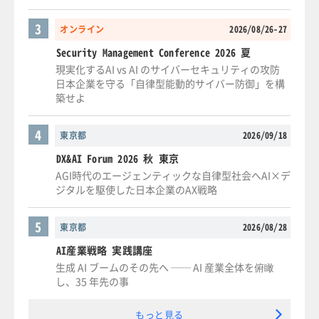
3
オンライン
2026/08/26-27
Security Management Conference 2026 夏
現実化するAI vs AI のサイバーセキュリティの攻防
日本企業を守る「自律型能動的サイバー防御」を構
築せよ
4
東京都
2026/09/18
DX&AI Forum 2026 秋 東京
AGI時代のエージェンティックな自律型社会へAI×デ
ジタルを駆使した日本企業のAX戦略
5
東京都
2026/08/28
AI産業戦略 実践講座
生成 AI ブームのその先へ ── AI 産業全体を俯瞰
し、35 年先の事
もっと見る