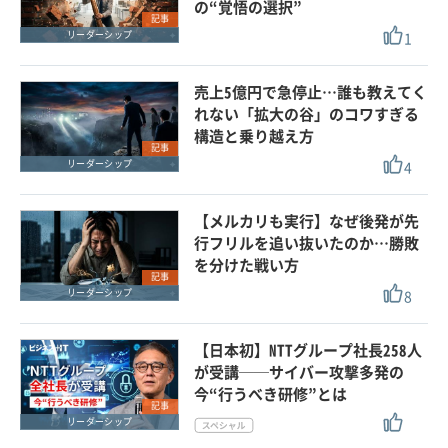
の“覚悟の選択”
記事
1
リーダーシップ
売上5億円で急停止…誰も教えてく
れない「拡大の谷」のコワすぎる
構造と乗り越え方
記事
4
リーダーシップ
【メルカリも実行】なぜ後発が先
行フリルを追い抜いたのか…勝敗
を分けた戦い方
記事
8
リーダーシップ
【日本初】NTTグループ社長258人
が受講──サイバー攻撃多発の
今“行うべき研修”とは
記事
リーダーシップ