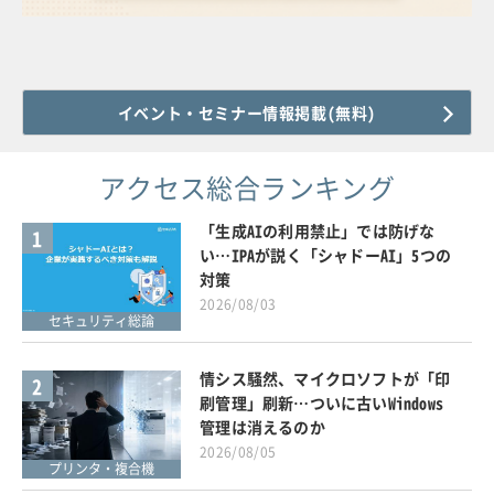
イベント・セミナー情報掲載(無料)
アクセス総合ランキング
「生成AIの利用禁止」では防げな
1
い…IPAが説く「シャドーAI」5つの
対策
2026/08/03
セキュリティ総論
情シス騒然、マイクロソフトが「印
2
刷管理」刷新…ついに古いWindows
管理は消えるのか
2026/08/05
プリンタ・複合機