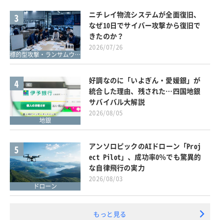
ニチレイ物流システムが全面復旧、
3
なぜ10日でサイバー攻撃から復旧で
きたのか？
2026/07/26
標的型攻撃・ランサムウェア対策
好調なのに「いよぎん・愛媛銀」が
4
統合した理由、残された…四国地銀
サバイバル大解説
2026/08/05
地銀
アンソロピックのAIドローン「Proj
5
ect Pilot」、成功率0％でも驚異的
な自律飛行の実力
2026/08/03
ドローン
もっと見る