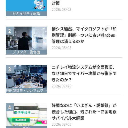
対策
2026/08/03
セキュリティ総論
情シス騒然、マイクロソフトが「印
2
刷管理」刷新…ついに古いWindows
管理は消えるのか
2026/08/05
プリンタ・複合機
ニチレイ物流システムが全面復旧、
3
なぜ10日でサイバー攻撃から復旧で
きたのか？
2026/07/26
標的型攻撃・ランサムウェア対策
好調なのに「いよぎん・愛媛銀」が
4
統合した理由、残された…四国地銀
サバイバル大解説
2026/08/05