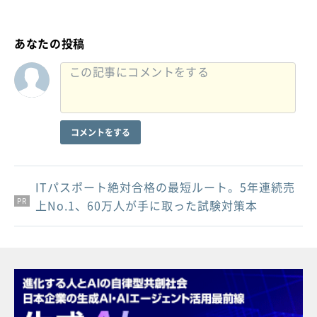
あなたの投稿
コメントをする
ITパスポート絶対合格の最短ルート。5年連続売
PR
PR
PR
上No.1、60万人が手に取った試験対策本