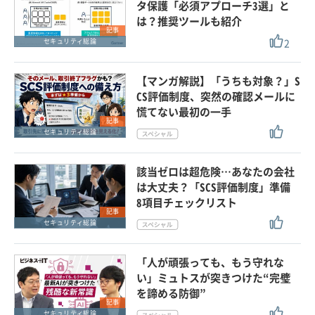
タ保護「必須アプローチ3選」と
は？推奨ツールも紹介
記事
2
セキュリティ総論
【マンガ解説】「うちも対象？」S
CS評価制度、突然の確認メールに
慌てない最初の一手
記事
セキュリティ総論
該当ゼロは超危険…あなたの会社
は大丈夫？「SCS評価制度」準備
8項目チェックリスト
記事
セキュリティ総論
「人が頑張っても、もう守れな
い」ミュトスが突きつけた“完璧
を諦める防御”
記事
セキュリティ総論