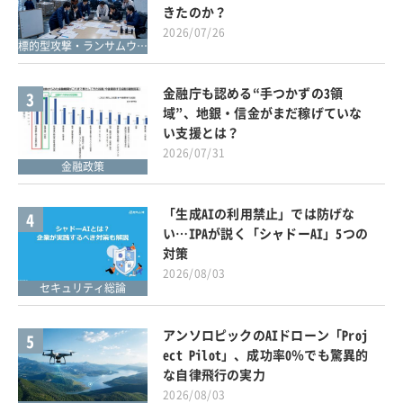
きたのか？
2026/07/26
標的型攻撃・ランサムウェア対策
金融庁も認める“手つかずの3領
3
域”、地銀・信金がまだ稼げていな
い支援とは？
2026/07/31
金融政策
「生成AIの利用禁止」では防げな
4
い…IPAが説く「シャドーAI」5つの
対策
2026/08/03
セキュリティ総論
アンソロピックのAIドローン「Proj
5
ect Pilot」、成功率0％でも驚異的
な自律飛行の実力
2026/08/03