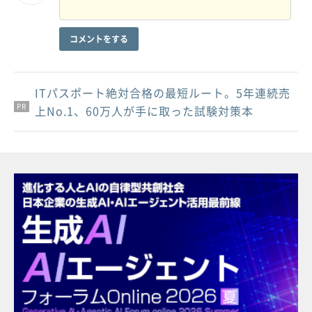
コメントをする
ITパスポート絶対合格の最短ルート。5年連続売
PR
PR
PR
上No.1、60万人が手に取った試験対策本