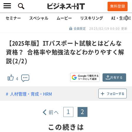
無料登録
セミナー
スペシャル
ムービー
リスキリング
AI・生成AI
会員限定
2025/02/19 00:00 更新
【2025年版】ITパスポート試験とはどんな
資格？ 合格率や勉強法などわかりやすく解
説(2/2)
共有する
4
人材管理・育成・HRM
フォローする
1
2
前へ
この続きは