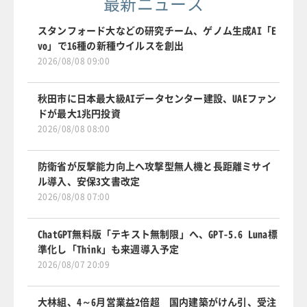
最新ニュース
スタンフォード大などの研究チーム、ゲノム生成AI「E
vo」で16種の新種ウイルスを創出
2026/08/08 09:00
秋田市に日本最大級AIデータセンター建設、UAEファン
ドが最大1兆円投資
2026/08/08 08:00
防衛省が反撃能力向上へ攻撃型無人機と長距離ミサイ
ル導入、安保3文書改定
2026/08/08 07:00
ChatGPT無料版「テキスト無制限」へ、GPT-5.6 Luna標
準化し「Think」も来週導入予定
2026/08/07 20:09
大林組、4～6月営業益2倍超 国内建築がけん引、受注