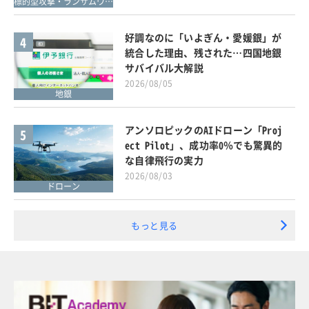
標的型攻撃・ランサムウェア対策
好調なのに「いよぎん・愛媛銀」が
4
統合した理由、残された…四国地銀
サバイバル大解説
2026/08/05
地銀
アンソロピックのAIドローン「Proj
5
ect Pilot」、成功率0％でも驚異的
な自律飛行の実力
2026/08/03
ドローン
もっと見る