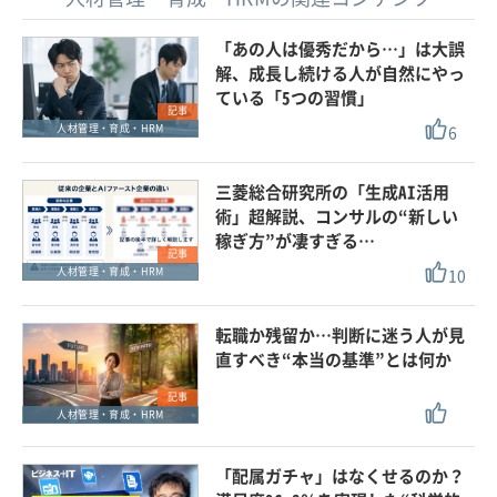
「あの人は優秀だから…」は大誤
解、成長し続ける人が自然にやっ
ている「5つの習慣」
記事
6
人材管理・育成・HRM
三菱総合研究所の「生成AI活用
術」超解説、コンサルの“新しい
稼ぎ方”が凄すぎる…
記事
10
人材管理・育成・HRM
転職か残留か…判断に迷う人が見
直すべき“本当の基準”とは何か
記事
人材管理・育成・HRM
「配属ガチャ」はなくせるのか？