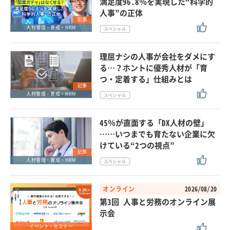
満足度96.8％を実現した“科学的
人事”の正体
記事
人材管理・育成・HRM
理屈ナシの人事が会社をダメにす
る…？ホントに優秀人材が「育
つ・定着する」仕組みとは
記事
人材管理・育成・HRM
45％が直面する「DX人材の壁」
……いつまでも育たない企業に欠
けている“2つの視点”
記事
人材管理・育成・HRM
オンライン
2026/08/20
第3回 人事と労務のオンライン展
示会
イベント・セミナー