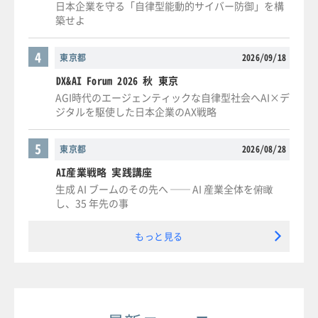
日本企業を守る「自律型能動的サイバー防御」を構
築せよ
4
東京都
2026/09/18
DX&AI Forum 2026 秋 東京
AGI時代のエージェンティックな自律型社会へAI×デ
ジタルを駆使した日本企業のAX戦略
5
東京都
2026/08/28
AI産業戦略 実践講座
生成 AI ブームのその先へ ── AI 産業全体を俯瞰
し、35 年先の事
もっと見る