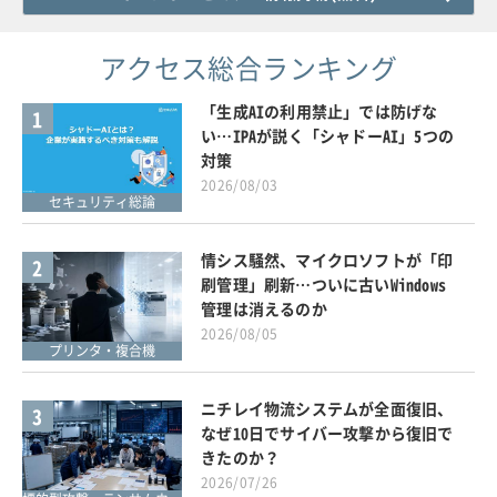
アクセス総合ランキング
「生成AIの利用禁止」では防げな
1
い…IPAが説く「シャドーAI」5つの
対策
2026/08/03
セキュリティ総論
情シス騒然、マイクロソフトが「印
2
刷管理」刷新…ついに古いWindows
管理は消えるのか
2026/08/05
プリンタ・複合機
ニチレイ物流システムが全面復旧、
3
なぜ10日でサイバー攻撃から復旧で
きたのか？
2026/07/26