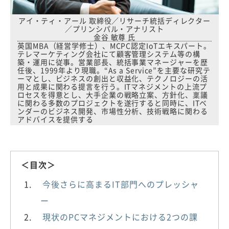
アイ・ティ・アール 取締役／リサーチ統括ディレクター
／プリンシパル・アナリスト
金谷 敏尊 氏
英国MBA（経営学修士）、MCPC認定IoTエキスパート。
テレマーケティング会社にて顧客管理システム等の構
築・運用に従事。営業部長、統括事業マネージャーを歴
任後、1999年より現職。“As a Service”を主要な研究テ
ーマとし、ビジネスの創出と収益化、テクノロジーの活
用と成果に関わる提言を行う。ITマネジメントの上流プ
ロセスを得意とし、大手企業の戦略立案、方針化、稟議
に関わる多数のプロジェクトを遂行すると同時に、ITベ
ンダーのビジネス開発、市場性分析、技術戦略に関わる
アドバイスを提供する
＜目次＞
今後さらに高まるIT部門へのプレッシャ
ー
現状のPCマネジメントにおける2つの課