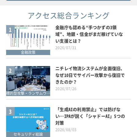
アクセス総合ランキング
金融庁も認める“手つかずの3領
1
域”、地銀・信金がまだ稼げていな
い支援とは？
2026/07/31
金融政策
ニチレイ物流システムが全面復旧、
2
なぜ10日でサイバー攻撃から復旧で
きたのか？
2026/07/26
標的型攻撃・ランサムウェア対策
「生成AIの利用禁止」では防げな
3
い…IPAが説く「シャドーAI」5つの
対策
2026/08/03
セキュリティ総論