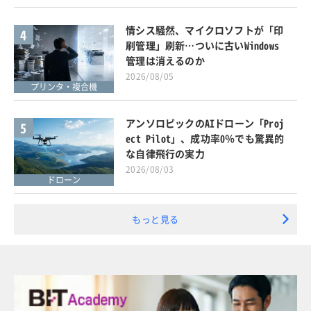
情シス騒然、マイクロソフトが「印
4
刷管理」刷新…ついに古いWindows
管理は消えるのか
2026/08/05
プリンタ・複合機
アンソロピックのAIドローン「Proj
5
ect Pilot」、成功率0％でも驚異的
な自律飛行の実力
2026/08/03
ドローン
もっと見る