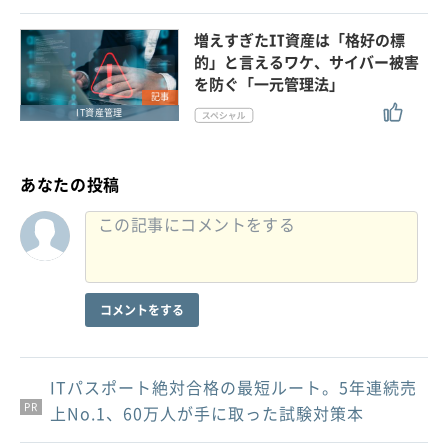
増えすぎたIT資産は「格好の標
的」と言えるワケ、サイバー被害
を防ぐ「一元管理法」
記事
IT資産管理
あなたの投稿
コメントをする
ITパスポート絶対合格の最短ルート。5年連続売
PR
PR
PR
上No.1、60万人が手に取った試験対策本