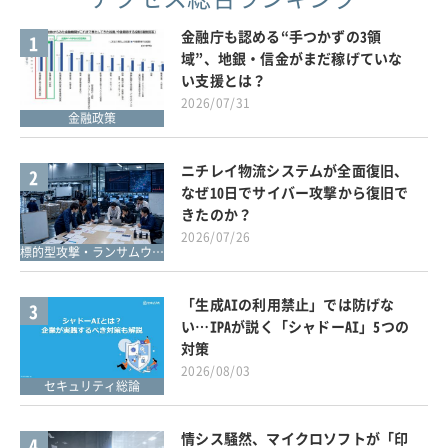
金融庁も認める“手つかずの3領
1
域”、地銀・信金がまだ稼げていな
い支援とは？
2026/07/31
金融政策
ニチレイ物流システムが全面復旧、
2
なぜ10日でサイバー攻撃から復旧で
きたのか？
2026/07/26
標的型攻撃・ランサムウェア対策
「生成AIの利用禁止」では防げな
3
い…IPAが説く「シャドーAI」5つの
対策
2026/08/03
セキュリティ総論
情シス騒然、マイクロソフトが「印
4