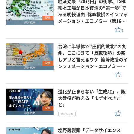
経済効果「20兆円」の衝撃、TSMC
熊本工場が日本復活の“第一歩”で
ある明快理由 篠﨑教授のインフォ
記事
メーション・エコノミー（第16…
経営戦略
3
台湾に半導体で“圧倒的敗北”の九
州、ここにきて「反転攻勢」の兆
しアリと言えるワケ 篠﨑教授のイ
記事
ンフォメーション・エコノミー…
経営戦略
進化が止まらない「生成AI」、阪
大教授が教える「まずすべきこ
と」
記事
経営戦略
塩野義製薬「データサイエンス