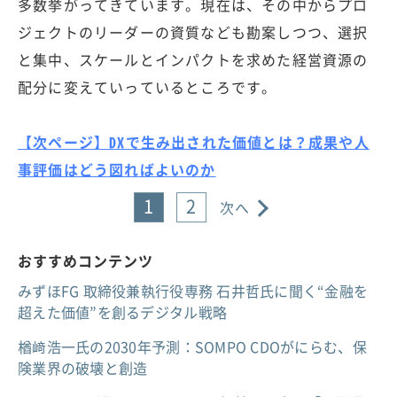
多数挙がってきています。現在は、その中からプロ
ジェクトのリーダーの資質なども勘案しつつ、選択
と集中、スケールとインパクトを求めた経営資源の
配分に変えていっているところです。
【次ページ】DXで生み出された価値とは？成果や人
事評価はどう図ればよいのか
1
2
次へ
おすすめコンテンツ
みずほFG 取締役兼執行役専務 石井哲氏に聞く“金融を
超えた価値”を創るデジタル戦略
楢﨑浩一氏の2030年予測：SOMPO CDOがにらむ、保
険業界の破壊と創造