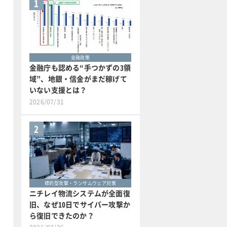
1
金融政策
金融庁も認める“手つかずの3領
域”、地銀・信金がまだ稼げて
いない支援とは？
2026/07/31
2
標的型攻撃・ランサムウェア対策
ニチレイ物流システムが全面復
旧、なぜ10日でサイバー攻撃か
ら復旧できたのか？