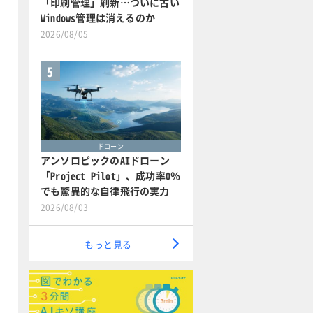
「印刷管理」刷新…ついに古い
Windows管理は消えるのか
2026/08/05
5
ドローン
アンソロピックのAIドローン
「Project Pilot」、成功率0％
でも驚異的な自律飛行の実力
2026/08/03
もっと見る