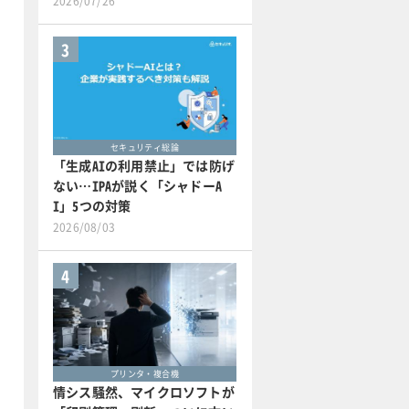
2026/07/26
3
セキュリティ総論
「生成AIの利用禁止」では防げ
ない…IPAが説く「シャドーA
I」5つの対策
2026/08/03
4
プリンタ・複合機
情シス騒然、マイクロソフトが