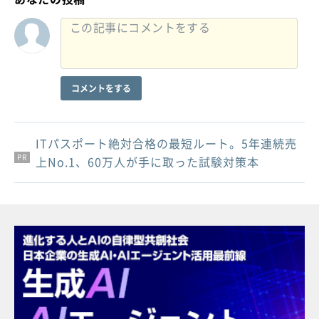
コメントをする
ITパスポート絶対合格の最短ルート。5年連続売
PR
PR
PR
上No.1、60万人が手に取った試験対策本