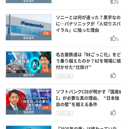
8
製造業界
ソニーとは何が違った？黒字なの
に…パナソニックが「人切りスパ
イラル」に陥った理由
記事
5
製造業界
名古屋鉄道は「DXごっこ化」をど
う乗り越えたのか？AIを現場に根
付かせた“仕掛け”
記事
製造業界
ソフトバンクCIOが明かす「国産A
I」が必要な真の理由、 “日本独
自の壁”を越える条件
記事
製造業界
「2025年の崖」は終わっていな