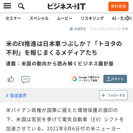
無料登録
セミナー
スペシャル
ムービー
リスキリング
AI・生成AI
会員限定
2021/09/10 07:10 掲載
米のEV推進は日本車つぶしか？「トヨタの
不利」を報じまくるメディアたち
連載：米国の動向から読み解くビジネス羅針盤
共有する
製造業界
フォローする
米バイデン政権が国策に据えた環境保護の旗印の
下、米国は官民を挙げて電気自動車（EV）シフトを
加速させている。2021年8月6日付の米ニューヨー