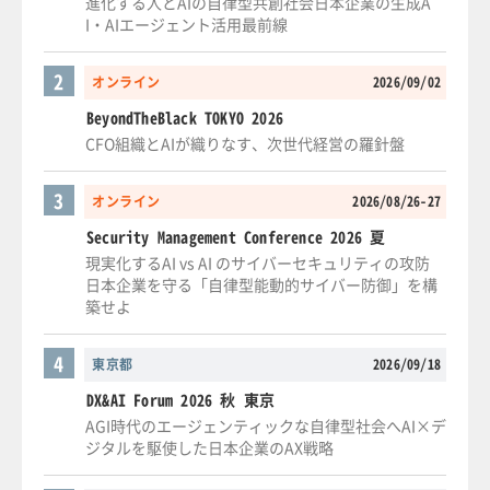
進化する人とAIの自律型共創社会日本企業の生成A
I・AIエージェント活用最前線
2
オンライン
2026/09/02
BeyondTheBlack TOKYO 2026
CFO組織とAIが織りなす、次世代経営の羅針盤
3
オンライン
2026/08/26-27
Security Management Conference 2026 夏
現実化するAI vs AI のサイバーセキュリティの攻防
日本企業を守る「自律型能動的サイバー防御」を構
築せよ
4
東京都
2026/09/18
DX&AI Forum 2026 秋 東京
AGI時代のエージェンティックな自律型社会へAI×デ
ジタルを駆使した日本企業のAX戦略