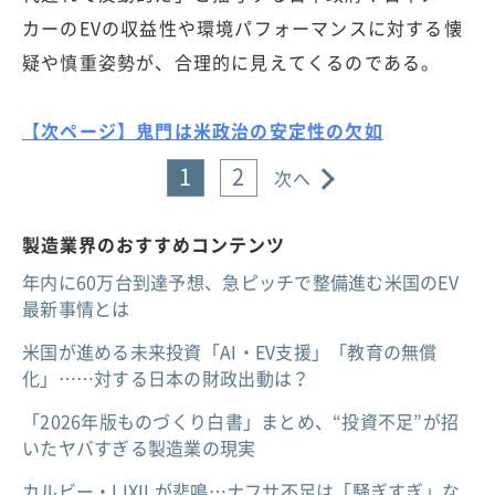
カーのEVの収益性や環境パフォーマンスに対する懐
疑や慎重姿勢が、合理的に見えてくるのである。
【次ページ】鬼門は米政治の安定性の欠如
1
2
次へ
製造業界のおすすめコンテンツ
年内に60万台到達予想、急ピッチで整備進む米国のEV
最新事情とは
米国が進める未来投資「AI・EV支援」「教育の無償
化」……対する日本の財政出動は？
「2026年版ものづくり白書」まとめ、“投資不足”が招
いたヤバすぎる製造業の現実
カルビー・LIXILが悲鳴…ナフサ不足は「騒ぎすぎ」な