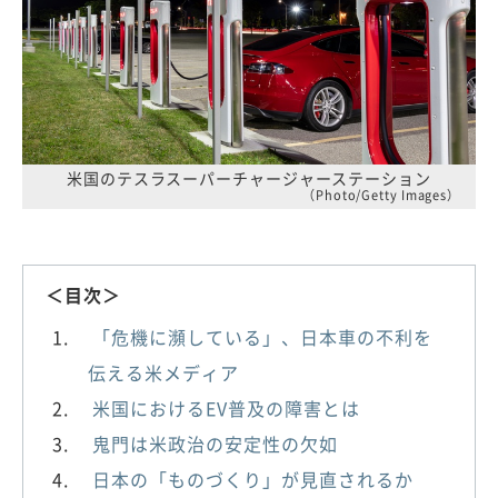
米国のテスラスーパーチャージャーステーション
（Photo/Getty Images）
＜目次＞
「危機に瀕している」、日本車の不利を
伝える米メディア
米国におけるEV普及の障害とは
鬼門は米政治の安定性の欠如
日本の「ものづくり」が見直されるか