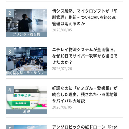
情シス騒然、マイクロソフトが「印
2
刷管理」刷新…ついに古いWindows
管理は消えるのか
2026/08/05
プリンタ・複合機
ニチレイ物流システムが全面復旧、
3
なぜ10日でサイバー攻撃から復旧で
きたのか？
2026/07/26
標的型攻撃・ランサムウェア対策
好調なのに「いよぎん・愛媛銀」が
4
統合した理由、残された…四国地銀
サバイバル大解説
2026/08/05
地銀
アンソロピックのAIドローン「Proj
5