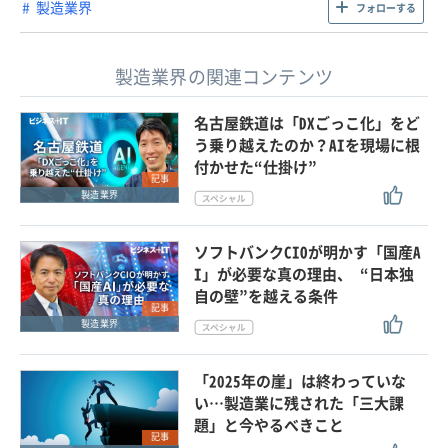
製造業界
フォローする
製造業界の関連コンテンツ
名古屋鉄道は「DXごっこ化」をど
う乗り越えたのか？AIを現場に根
付かせた“仕掛け”
記事
製造業界
ソフトバンクCIOが明かす「国産A
I」が必要な真の理由、 “日本独
自の壁”を越える条件
記事
製造業界
「2025年の崖」は終わっていな
い…製造業に残された「三大課
題」と今やるべきこと
記事