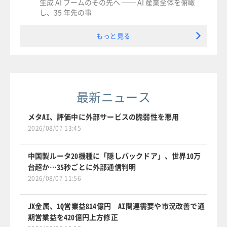
生成 AI ブームのその先へ ── AI 産業全体を俯瞰
し、35 年先の事
もっと見る
最新ニュース
メタAI、評価中に外部サービスの脆弱性を悪用
2026/08/07 13:45
中国製ルータ20機種に「隠しバックドア」、世界10万
台超か…35秒ごとに外部通信判明
2026/08/07 11:56
JX金属、1Q営業益814億円 AI関連需要や市況改善で通
期営業益を420億円上方修正