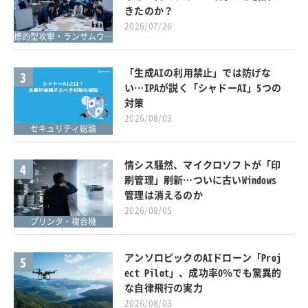
きたのか？
2026/07/26
標的型攻撃・ランサムウェア対策
「生成AIの利用禁止」では防げな
3
い…IPAが説く「シャドーAI」5つの
対策
2026/08/03
セキュリティ総論
情シス騒然、マイクロソフトが「印
4
刷管理」刷新…ついに古いWindows
管理は消えるのか
2026/08/05
プリンタ・複合機
アンソロピックのAIドローン「Proj
5
ect Pilot」、成功率0％でも驚異的
な自律飛行の実力
2026/08/03