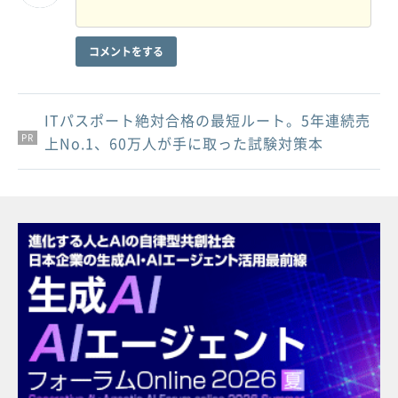
コメントをする
ITパスポート絶対合格の最短ルート。5年連続売
PR
PR
PR
上No.1、60万人が手に取った試験対策本