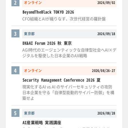
2
オンライン
2026/09/02
BeyondTheBlack TOKYO 2026
CFO組織とAIが織りなす、次世代経営の羅針盤
3
東京都
2026/09/18
DX&AI Forum 2026 秋 東京
AGI時代のエージェンティックな自律型社会へAI×デ
ジタルを駆使した日本企業のAX戦略
4
オンライン
2026/08/26-27
Security Management Conference 2026 夏
現実化するAI vs AI のサイバーセキュリティの攻防
日本企業を守る「自律型能動的サイバー防御」を構
築せよ
5
東京都
2026/08/28
AI産業戦略 実践講座